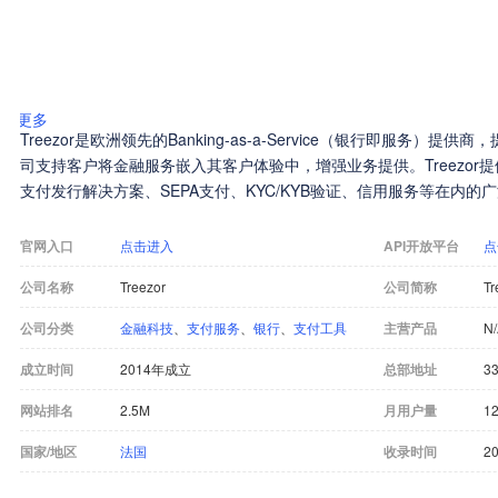
更多
Treezor是欧洲领先的Banking-as-a-Service（银行即服务
司支持客户将金融服务嵌入其客户体验中，增强业务提供。Treezor提
支付发行解决方案、SEPA支付、KYC/KYB验证、信用服务等在内
官网入口
点击进入
API开放平台
点
公司名称
Treezor
公司简称
Tr
公司分类
金融科技
、
支付服务
、
银行
、
支付工具
主营产品
N
成立时间
2014年成立
总部地址
3
网站排名
2.5M
月用户量
12
国家/地区
法国
收录时间
20