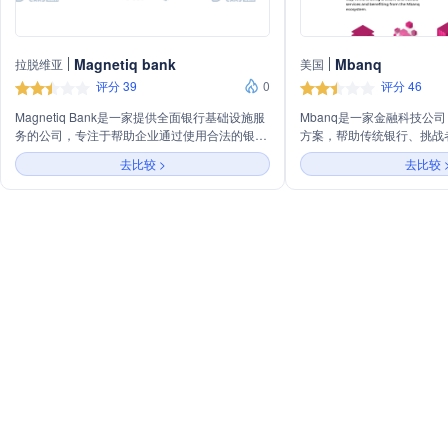
Magnetiq bank
Mbanq
拉脱维亚
美国
评分 39
0
评分 46
Magnetiq Bank是一家提供全面银行基础设施服
Mbanq是一家金融科技公
务的公司，专注于帮助企业通过使用合法的银行
方案，帮助传统银行、挑战
产品来增长业务并改善合作体验。公司提供多种
司快速、合规地部署数字金
去比较 >
去比较 
支付解决方案，支持超过100种货币的资金收
务包括嵌入式银行服务，允
发，为电子商务提供支付方法整合服务，并提供
服务整合到现有业务结构中，以
银行即服务（BaaS），帮助企业利用获得许可
service'解决方案，增强
的银行基础设施来启动、管理、扩展和销售产
率。Mbanq还为信用合作
品。
服务。