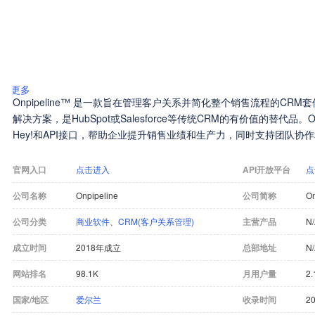
更多
Onpipeline™ 是一款旨在管理客户关系并简化整个销售流程的CR
解决方案，是HubSpot或Salesforce等传统CRM的有价值的替代品。O
Hey!和API接口，帮助企业提升销售业绩和生产力，同时支持团队协
官网入口
点击进入
API开放平台
点
公司名称
Onpipeline
公司简称
On
公司分类
商业软件
、
CRM(客户关系管理)
主营产品
N
成立时间
2018年成立
总部地址
N
网站排名
98.1K
月用户量
2.
国家/地区
爱尔兰
收录时间
20