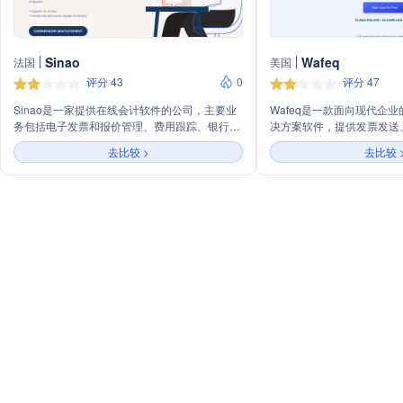
Sinao
Wafeq
法国
美国
评分 43
0
评分 47
Sinao是一家提供在线会计软件的公司，主要业
Wafeq是一款面向现代企
务包括电子发票和报价管理、费用跟踪、银行同
决方案软件，提供发票发送
步和对账、自动化会计录入以及税务申报和支
理、库存和工资管理以及超
去比较 >
去比较 
付。Sinao旨在简化日常会计和开票流程，帮助
功能，帮助企业更高效地运
企业家和管理者高效管理业务。
费试用，无需信用卡，平均客
获得超过7000家不同行业