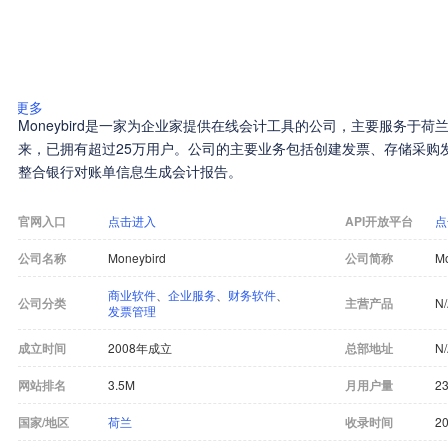
更多
Moneybird是一家为企业家提供在线会计工具的公司，主要服务于荷
来，已拥有超过25万用户。公司的主要业务包括创建发票、存储采购
整合银行对账单信息生成会计报告。
官网入口
点击进入
API开放平台
点
公司名称
Moneybird
公司简称
Mo
商业软件
、
企业服务
、
财务软件
、
公司分类
主营产品
N
发票管理
成立时间
2008年成立
总部地址
N
网站排名
3.5M
月用户量
23
国家/地区
荷兰
收录时间
20