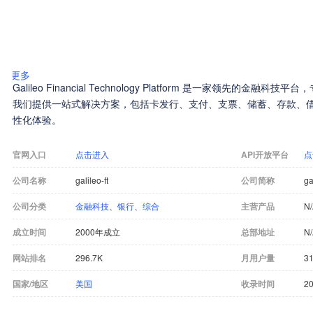
更多
Galileo Financial Technology Platform 是一家领先的
我们提供一站式解决方案，包括卡发行、支付、支票、储蓄、存款、借
性化体验。
官网入口
点击进入
API开放平台
点
公司名称
galileo-ft
公司简称
ga
公司分类
金融科技
、
银行
、
综合
主营产品
N
成立时间
2000年成立
总部地址
N
网站排名
296.7K
月用户量
31
国家/地区
美国
收录时间
20