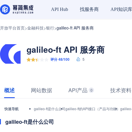
找服务商
API知识
API Hub
开放平台首页
金融科技
银行
galileo-ft API 服务商
>
>
>
galileo-ft API 服务商
评分 48/100
5
网站数据
API产品
技术资料
概述
0
快速导航
galileo-ft是什么公司
galileo-ft的API接口（产品与功能）
gali
galileo-ft是什么公司