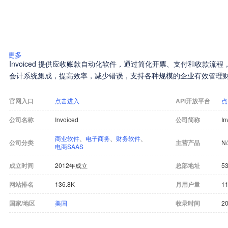
更多
Invoiced 提供应收账款自动化软件，通过简化开票、支付和收款流
会计系统集成，提高效率，减少错误，支持各种规模的企业有效管理
官网入口
点击进入
API开放平台
点
公司名称
Invoiced
公司简称
In
商业软件
、
电子商务
、
财务软件
、
公司分类
主营产品
N
电商SAAS
成立时间
2012年成立
总部地址
53
网站排名
136.8K
月用户量
11
国家/地区
美国
收录时间
20