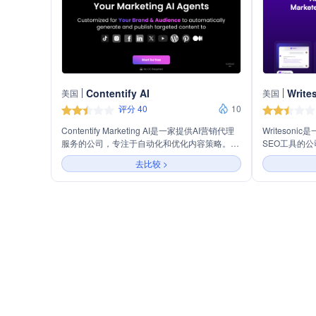
Contentify AI
Write
美国
美国
评分 40
10
Contentify Marketing AI是一家提供AI营销代理
Writeso
服务的公司，专注于自动化和优化内容策略。主
SEO工具的
营业务包括社交媒体代理、博客和SEO代理，以
构和企业提升
去比较 >
及即将推出的更多代理服务。公司利用AI技术生
引受众。公司
成视觉、文案、标签，并自动调度发布内容，同
化、AI聊天
时通过反馈循环不断学习和优化，以确保内容的
索和个性化内容定
准确性和相关性。
全，遵循SOC
数据的保密性