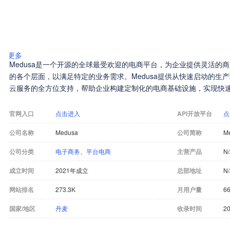
更多
Medusa是一个开源的全球最受欢迎的电商平台，为企业提供灵活的
的各个层面，以满足特定的业务需求。Medusa提供从快速启动的生
云服务的全方位支持，帮助企业构建定制化的电商基础设施，实现快
官网入口
点击进入
API开放平台
点
公司名称
Medusa
公司简称
M
公司分类
电子商务
、
平台电商
主营产品
N
成立时间
2021年成立
总部地址
N
网站排名
273.3K
月用户量
66
国家/地区
丹麦
收录时间
20