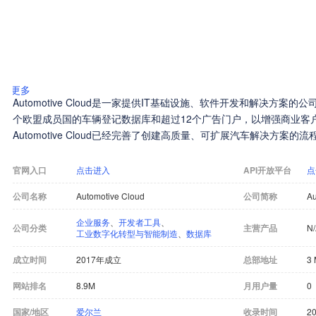
更多
Automotive Cloud是一家提供IT基础设施、软件开发和解决方案
个欧盟成员国的车辆登记数据库和超过12个广告门户，以增强商业客
Automotive Cloud已经完善了创建高质量、可扩展汽车解决方案的
官网入口
点击进入
API开放平台
点
公司名称
Automotive Cloud
公司简称
Au
企业服务
、
开发者工具
、
公司分类
主营产品
N
工业数字化转型与智能制造
、
数据库
成立时间
2017年成立
总部地址
3 
网站排名
8.9M
月用户量
0
国家/地区
爱尔兰
收录时间
20