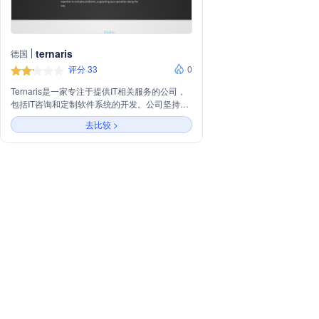
ternaris
德国
评分 33
0
Ternaris是一家专注于提供IT相关服务的公司，
包括IT咨询和定制软件系统的开发。公司坚持每
个技术挑战都是独特的，因此提供的解决方案也
去比较 >
应该是独特的。Ternaris在健康护理、科学研
究、汽车和农业等多个领域提供创新和可靠的解
决方案，擅长在大数据时代帮助企业节省时间，
提高效率和可持续性。