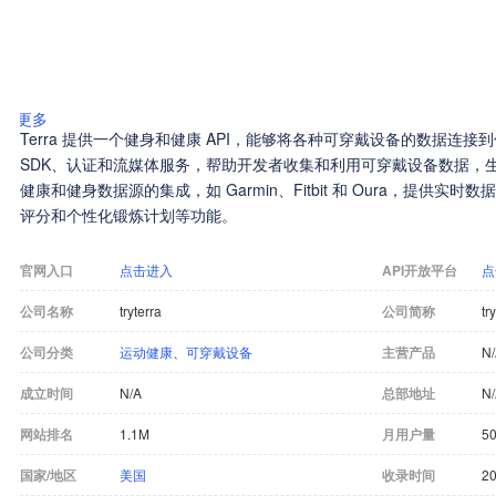
更多
Terra 提供一个健身和健康 API，能够将各种可穿戴设备的数据连接
SDK、认证和流媒体服务，帮助开发者收集和利用可穿戴设备数据，生成洞
健康和健身数据源的集成，如 Garmin、Fitbit 和 Oura，提供实
评分和个性化锻炼计划等功能。
官网入口
点击进入
API开放平台
点
公司名称
tryterra
公司简称
tr
公司分类
运动健康
、
可穿戴设备
主营产品
N
成立时间
N/A
总部地址
N
网站排名
1.1M
月用户量
50
国家/地区
美国
收录时间
20