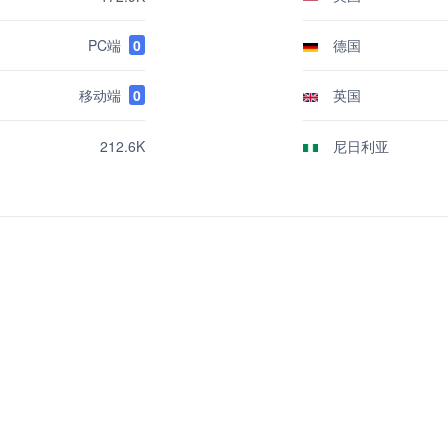
PC端
0
德国
移动端
0
英国
尼日利亚
212.6K