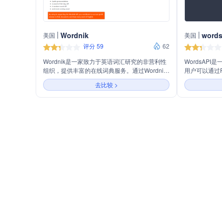
Wordnik
words
美国
美国
评分 59
62
Wordnik是一家致力于英语词汇研究的非营利性
WordsAP
组织，提供丰富的在线词典服务。通过Wordnik
用户可以通过RE
API，用户可以获取单词的定义、同义词、反义
相关词汇等信息
去比较 >
词、词组、发音、例句等信息。它涵盖了超过80
定义，并提供
万词汇，提供超过1000万个单词的实例句子和
询服务。此外，
音频发音。Wordnik的使命是发现、记录和分享
如某物的类型
英语中的每一个词汇。用户可以通过注册
和付费计划，
Wordnik账户来获取API密钥，享受其提供的服
部署。
务。