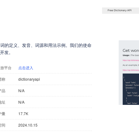
持获取单词的定义、发音、词源和用法示例。我们的使命
的开发。
开放平台
点击进入
简称
dictionaryapi
产品
N/A
地址
N/A
户量
17.7K
时间
2024.10.15