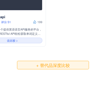
api
评分 51
199
I是一个提供英语语言API服务的平台，
STful API轻松获取单词定义、
。它包含超过150,000个单词的
去比较 >
同义词、反义词以及类似词汇的查
WordsAPI还提供层次信息，例
或某物的组成部分。服务支持免费
用户也可以选择购买数据集以本地
+ 替代品深度比较