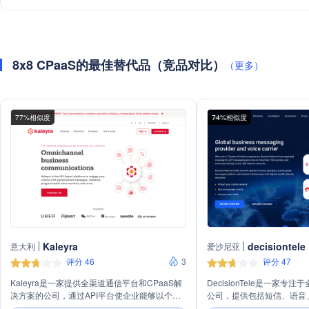
8x8 CPaaS的最佳替代品（竞品对比）
（更多）
77%相似度
74%相似度
Kaleyra
decisiontele
意大利
爱沙尼亚
评分 46
3
评分 47
Kaleyra是一家提供全渠道通信平台和CPaaS解
DecisionTele是一家
决方案的公司，通过API平台使企业能够以个性
公司，提供包括短信、语音、
化消息、聊天机器人、可编程语音服务等方式与
WhatsApp商务消息等在