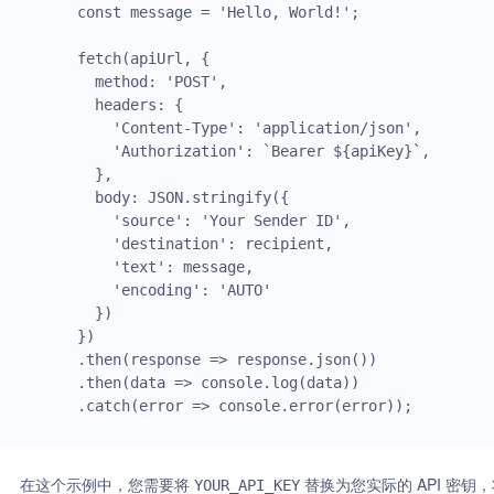
const message = 'Hello, World!';

fetch(apiUrl, {

  method: 'POST',

  headers: {

    'Content-Type': 'application/json',

    'Authorization': `Bearer ${apiKey}`,

  },

  body: JSON.stringify({

    'source': 'Your Sender ID',

    'destination': recipient,

    'text': message,

    'encoding': 'AUTO'

  })

})

.then(response => response.json())

.then(data => console.log(data))

在这个示例中，您需要将
替换为您实际的 API 密钥
YOUR_API_KEY