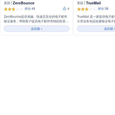
ZeroBounce
TrueMail
美国
英国
评分 49
4
评分 38
ZeroBounce提供准确、快速且安全的电子邮件
TrueMail 是一家提供电
验证服务，帮助客户提高电子邮件营销的投资回
主营业务包括批量验证电子
报率，通过99%准确的实时电子邮件验证软件和
高邮件送达率，减少邮件弹
去比较 >
去比较 
电子邮件可投递工具，如电子邮件评分、电子邮
能力和声誉。公司提供的服
件查找器、电子邮件测试和发送者声誉监控，提
件、检查邮件地址的语法和
升收件箱放置率和打开率。
TrueMail 以其高准确性
持而受到全球用户的信任。