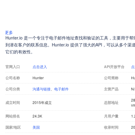
更多
Hunter.io 是一个专注于电子邮件地址查找和验证的工具，主要用
到潜在客户的联系信息。Hunter.io 提供了强大的API，可以从多
它们的有效性。
官网入口
点击进入
API开放平台
点
公司名称
Hunter
公司简称
Hu
公司分类
沟通与链接
、
电子邮件
主营产品
N
28
成立时间
2015年成立
总部地址
us
网站排名
24.3K
月用户量
1
国家/地区
美国
收录时间
20