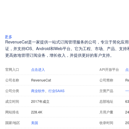
更多
RevenueCat是一家提供一站式订阅管理服务的公司，专注于简化
证，并支持iOS、Android和Web平台。它为工程、市场、产品、
更高效地管理订阅业务，增长收入，并提供更好的客户支持。
官网入口
点击进入
API开放平台
点
公司名称
RevenueCat
公司简称
R
公司分类
商业软件
、
行业SAAS
主营产品
一
成立时间
2017年成立
总部地址
63
网站排名
228.4K
月用户量
24
国家/地区
美国
收录时间
20