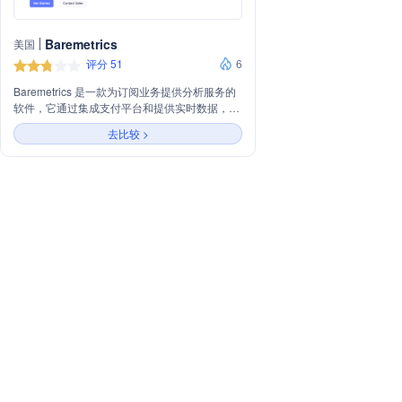
Baremetrics
美国
评分 51
6
Baremetrics 是一款为订阅业务提供分析服务的
软件，它通过集成支付平台和提供实时数据，帮
助企业跟踪、分析并优化其订阅业务。主要功能
去比较 >
包括订阅分析、支付恢复、取消洞察和财务预
测。此外，Baremetrics 提供了丰富的集成选
项，如与 Apple App Store、Google Play
Store、Shopify、Stripe 等平台的集成，以及提
供资源和支持，帮助企业实现数据驱动的决策。