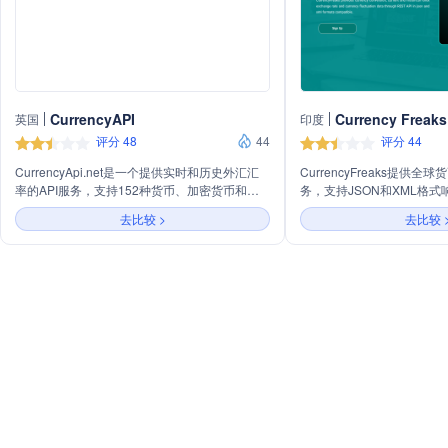
CurrencyAPI
Currency Freaks
英国
印度
评分 48
44
评分 44
CurrencyApi.net是一个提供实时和历史外汇汇
CurrencyFreaks提供全
率的API服务，支持152种货币、加密货币和贵
务，支持JSON和XML格
金属。该公司的API以JSON或XML格式提供简
率、历史数据等多种功能，
去比较 >
去比较 
单易用的接口，便于集成到移动应用、网站、电
划。
子商务平台等。其数据存储在全球200多个服务
器上，确保了快速响应。CurrencyApi.net提供
银行级安全性，使用SHA-256 SSL加密，并从
多个来源获取数据以确保可靠性。此外，还提供
详细的文档和多语言示例代码，以及全天候的客
户支持。用户可以根据自己的需求选择不同的订
阅计划。