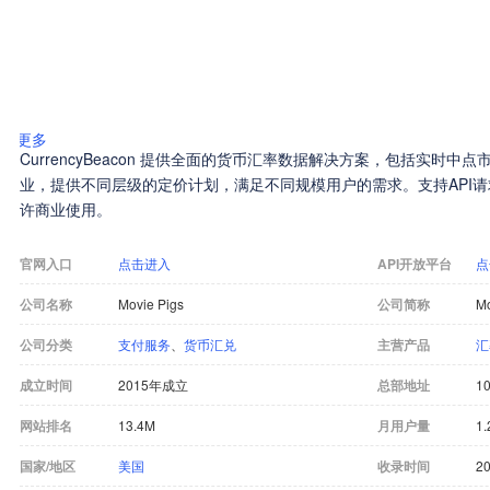
更多
CurrencyBeacon 提供全面的货币汇率数据解决方案，包括实时
业，提供不同层级的定价计划，满足不同规模用户的需求。支持API请
许商业使用。
官网入口
点击进入
API开放平台
点
公司名称
Movie Pigs
公司简称
Mo
公司分类
支付服务
、
货币汇兑
主营产品
汇
成立时间
2015年成立
总部地址
10
网站排名
13.4M
月用户量
1.
国家/地区
美国
收录时间
20