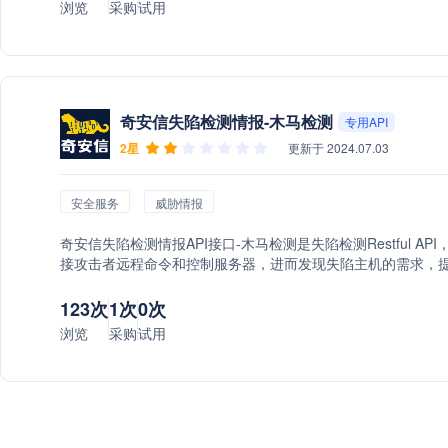
浏览
采购
试用
奇安信失陷检测情报-木马检测
专用API
2星
更新于 2024.07.03
安全服务
威胁情报
奇安信失陷检测情报API接口-木马检测是失陷检测Restful
接攻击者远程命令和控制服务器，进而发现失陷主机的需求，
带来的数据泄密、系统破坏等关键风险。
123次
1次
0次
浏览
采购
试用