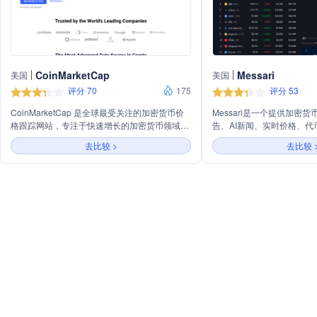
CoinMarketCap
Messari
美国
美国
评分 70
175
评分 53
CoinMarketCap 是全球最受关注的加密货币价
Messari是一个提供加密
格跟踪网站，专注于快速增长的加密货币领域。
告、AI新闻、实时价格、
其使命是为散户提供公正、高质量和准确的信
平台。它通过AI技术为用
去比较 >
去比较 
息，帮助他们得出自己的明智结论，从而使加密
摘要、每日回顾和个性化的
货币在全球范围内可以被发现和高效使用。
CoinMarketCap 由 Brandon Chez 于 2013 年 5
月创立，现已迅速发展成为用户、机构和媒体最
信赖的数千种加密资产比较来源，并被 CNBC、
彭博社和其他主要新闻媒体广泛引用。（甚至美
国政府也使用 CoinMarketCap 的数据进行研究
和报告！） 2020 年 4 月，CoinMarketCap 被
币安资本管理公司 (Binance Capital Mgmt) 收
购。币安是一家全球区块链公司，拥有全球交易
量和用户量最大的数字资产交易所，其共同的愿
景是让加密货币对世界各地的人们都具有可访问
性和系统重要性。