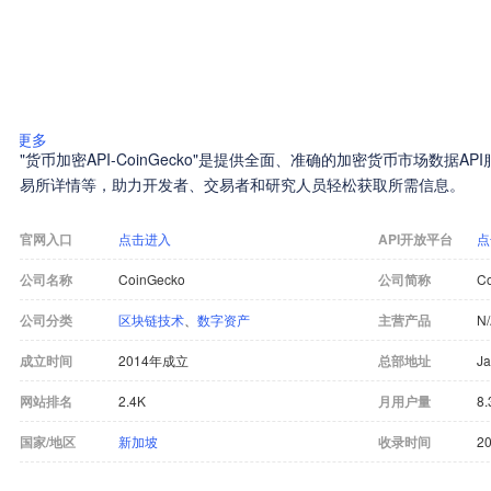
更多
"货币加密API-CoinGecko"是提供全面、准确的加密货币市场数据
易所详情等，助力开发者、交易者和研究人员轻松获取所需信息。
官网入口
点击进入
API开放平台
点
公司名称
CoinGecko
公司简称
C
公司分类
区块链技术
、
数字资产
主营产品
N
成立时间
2014年成立
总部地址
Ja
网站排名
2.4K
月用户量
8
国家/地区
新加坡
收录时间
20