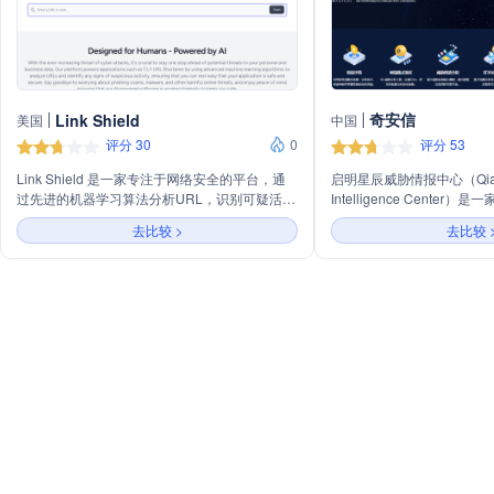
奇安信
Link Shield
美国
中国
评分 30
0
评分 53
Link Shield 是一家专注于网络安全的平台，通
启明星辰威胁情报中心（Qianxi
过先进的机器学习算法分析URL，识别可疑活
Intelligence Cente
动，保护个人和企业数据安全。提供易集成的
域的企业，致力于提供全面
去比较 >
去比较 
API服务，支持多种编程语言，以竞争性价格提
司通过先进的技术手段，实
供灵活、可扩展的解决方案，帮助开发者和企业
胁，为客户提供包括但不限
抵御网络威胁。
件追踪、攻击模式识别等安
涵盖网络安全咨询、风险评
响应策略制定，旨在帮助客
络安全防线，有效预防和应