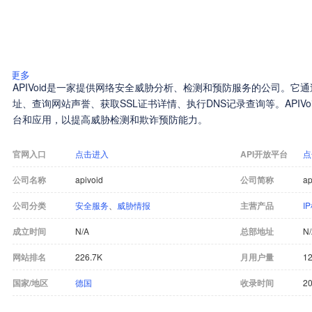
更多
APIVoid是一家提供网络安全威胁分析、检测和预防服务的公司。它通过J
址、查询网站声誉、获取SSL证书详情、执行DNS记录查询等。APIVo
台和应用，以提高威胁检测和欺诈预防能力。
官网入口
点击进入
API开放平台
点
公司名称
apivoid
公司简称
ap
公司分类
安全服务
、
威胁情报
主营产品
I
成立时间
N/A
总部地址
N
网站排名
226.7K
月用户量
12
国家/地区
德国
收录时间
20