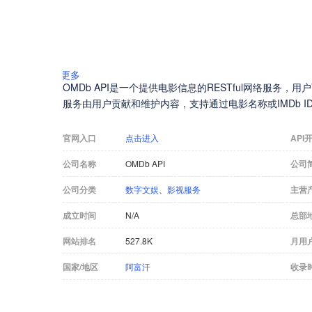
更多
OMDb API是一个提供电影信息的RESTful网络服务
服务由用户贡献和维护内容，支持通过电影名称或IMDb 
官网入口
点击进入
API
公司名称
OMDb API
公司
公司分类
数字文娱
、
影视服务
主营
成立时间
N/A
总部
网站排名
527.8K
月用
国家/地区
阿富汗
收录