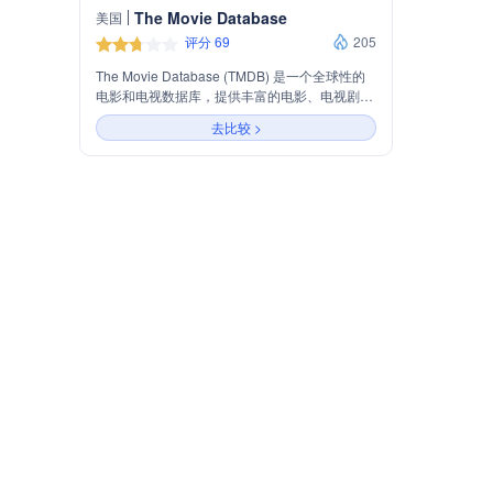
The Movie Database
美国
评分 69
205
The Movie Database (TMDB) 是一个全球性的
电影和电视数据库，提供丰富的电影、电视剧以
及人物信息。用户可以浏览流行作品、最新上
去比较 >
映、即将上映以及高评分内容。TMDB 还允许用
户创建个人列表，追踪观看历史，并根据个人喜
好和订阅的流媒体服务筛选内容。此外，TMDB
拥有活跃的社区，用户可以参与讨论、贡献数据
库，并通过API访问数据。加入TMDB，享受无
广告体验，构建个性化的观影清单。