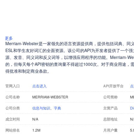
更多
Merriam-Webster是一家领先的语言资源提供商，提供包括词典
ESL和学生友好词汇的全面资源。该公司的API为开发者提供了一个
源、发音、同义词和反义词等，以增强应用程序的功能。Merriam-Web
的，但每天每个API密钥的查询量不得超过1000次。对于商业用途，需要直接
得批准和制定商业条款。
官网入口
点击进入
API开放平台
点
公司名称
MERRIAM-WEBSTER
公司简称
M
公司分类
信息与知识
、
字典
主营产品
Di
成立时间
N/A
总部地址
N
网站排名
1.2M
月用户量
5.