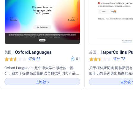
OxfordLanguages
HarperCollins P
美国
英国
评分 66
81
评分 72
Oxford Languages是牛津大学出版社的一部
关于柯林斯词典 柯林斯拥有近
分，致力于提供高质量的语言数据和词典产品。
如今仍然是词典出版商的先
我们的产品包括牛津英语词典、语言数据集、
使用且保持最新，并且受益
去比较 >
去比较 
API、教育评估平台等，服务于研究、教育和技
进行的广泛语言研究。这个
术开发等多个领域。我们的使命是通过创新的语
期更新，包含超过 45 亿
言解决方案，帮助人们更好地理解和使用语言。
跟踪和监控语言变化，使我
我们的团队由语言学家、技术开发者和教育专家
的新单词、短语和含义。这
组成，致力于提供准确、权威和易于使用的语言
的单词爱好者、单词游戏玩
资源。
与伦比的资源。 Collinsdictionary.com 于 2007
年推出，当时推出了柯林斯
起，我们不断扩展在线词典
受好评的 COBUILD 高
英语同义词库，以及西班牙