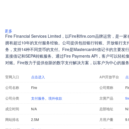
更多
Fire Financial Services Limited，以Fire和fire.com
拥有超过10年的支付服务经验。公司提供包括银行转账、开放银行支
务，支持14种不同货币的支付。Fire是Mastercard®借记卡的主要发行商，提
直接借记和SEPA转账服务。通过Fire Payments API，客户可
对账。Fire致力于提供创新的数字支付解决方案，以客户为中心的服
机构的合作伙伴。
官网入口
点击进入
API开放平台
点
公司名称
Fire
公司简称
Fi
公司分类
支付服务
、
境外收款
主营产品
f
成立时间
N/A
总部地址
N
网站排名
2.5M
月用户量
9.