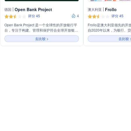
Open Bank Project
Frollo
德国
澳大利亚
评分 45
4
评分 45
Open Bank Project 是一个全球性的开放银行平
Frollo是澳大利亚领先的
台，专注于构建、管理和保护符合全球开放银行
自2020年以来，为银行、
标准的API。它为银行和监管机构提供解决方
金融顾问提供开放数据服务
去比较 >
去比较 
案，帮助他们遵守开放银行合规要求，并超越这
放银行工具和技术，推动金
些要求，解锁广泛的用例。平台支持多种全球主
高效的方向发展，使客户能
要的开放银行API标准，并提供无与伦比的API能
数据，从而对整个行业产生
力。