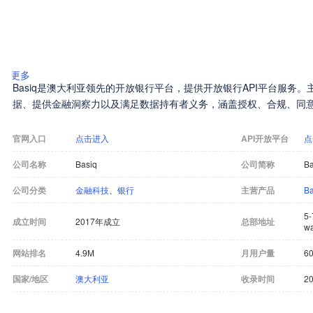
更多
Basiq是澳大利亚领先的开放银行平台，提供开放银行API平台服务
据、提供金融洞察力以及满足数据持有者义务，涵盖授权、合规、同
官网入口
点击进入
API开放平台
点
公司名称
Basiq
公司简称
Ba
公司分类
金融科技
、
银行
主营产品
B
5-
成立时间
2017年成立
总部地址
wa
网站排名
4.9M
月用户量
60
国家/地区
澳大利亚
收录时间
20