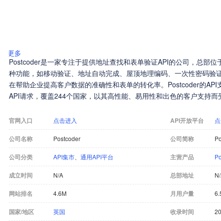
更多
Postcoder是一家专注于提供地址查找和表单验证API的公司，总部
种功能，如移动验证、地址自动完成、屋顶地理编码、一次性密码验
在帮助企业提高客户数据的准确性和表单的转化率。Postcoder的AP
API请求，覆盖244个国家，以其高性能、易用性和出色的客户支持而
官网入口
点击进入
API开放平台
点
公司名称
Postcoder
公司简称
Po
公司分类
API集市
、
通用API平台
主营产品
P
成立时间
N/A
总部地址
N
网站排名
4.6M
月用户量
6.
国家/地区
英国
收录时间
20