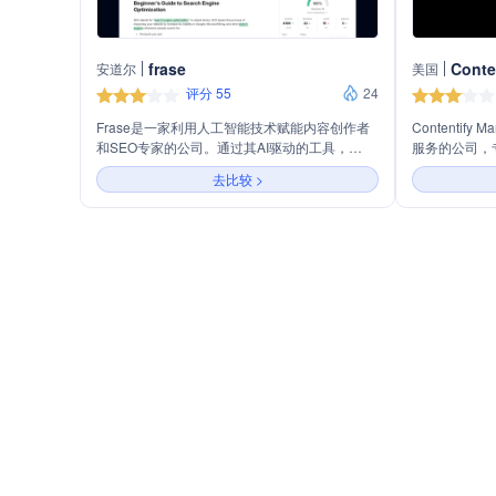
frase
Conte
安道尔
美国
评分 55
24
Frase是一家利用人工智能技术赋能内容创作者
Contentify
和SEO专家的公司。通过其AI驱动的工具，
服务的公司，
Frase帮助用户从关键词研究到生成经过SEO优
营业务包括社
去比较 >
化的文章，大幅提高内容创作的速度和质量。其
及即将推出的
产品包括AI文章写作器、内容摘要生成器、内容
成视觉、文案
优化和编辑工具，旨在简化协作流程，提升内容
时通过反馈循
在搜索引擎中的排名。Frase已经获得了
准确性和相关
30,000+内容、SEO和营销团队的信任，致力于
通过研究驱动的AI内容，打破常规，创造与众不
同的高质量内容。