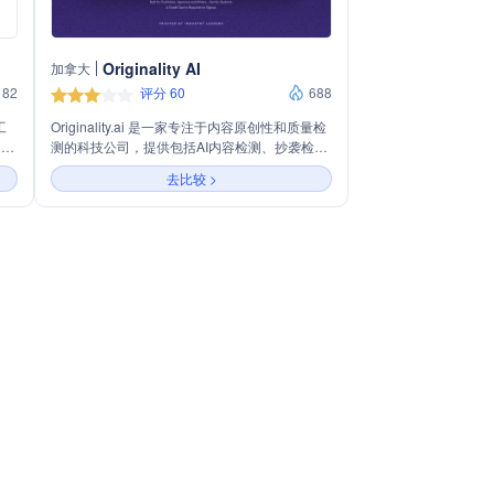
Originality AI
加拿大
82
评分 60
688
工
Originality.ai 是一家专注于内容原创性和质量检
提
测的科技公司，提供包括AI内容检测、抄袭检
助用
测、事实核查和可读性检查在内的一系列工具。
去比较 >
公司由内容营销和AI领域的专家创立，旨在帮助
网站所有者、内容营销人员、作家和出版商确保
发布的内容具有原创性、无抄袭、事实准确且由
人类而非AI撰写。Originality.ai 的AI检测技术准
确率高，能够检测出由大型语言模型生成的内
容，同时提供团队管理功能和API集成，是内容
创作和出版行业的得力助手。