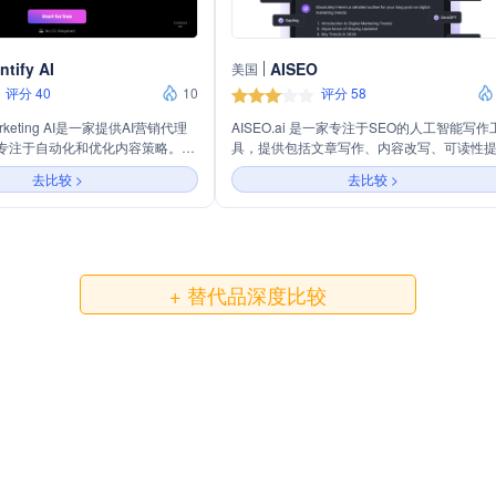
ntify AI
AISEO
美国
评分 40
10
评分 58
 Marketing AI是一家提供AI营销代理
AISEO.ai 是一家专注于SEO的人工智能写作
专注于自动化和优化内容策略。主
具，提供包括文章写作、内容改写、可读性
交媒体代理、博客和SEO代理，以
升、AI检测绕过等在内的多种工具，旨在帮
去比较 >
去比较 >
更多代理服务。公司利用AI技术生
户快速生成高质量、搜索引擎优化的内容。
、标签，并自动调度发布内容，同
环不断学习和优化，以确保内容的
性。
+ 替代品深度比较