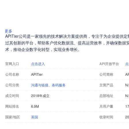
更多
APITier公司是一家领先的技术解决方案提供商，专注于为企业提供定
过其创新的平台，帮助客户优化数据流、提高运营效率，并确保数据安全。
术，推动企业数字化转型，实现业务增长。
官网入口
点击进入
API开放平台
点
公司名称
APITier
公司简称
AP
公司分类
沟通与链接
、
条码服务
主营产品
N
成立时间
2018年成立
总部地址
N
网站排名
6.9M
月用户量
1
国家/地区
英国
收录时间
20