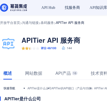
找服务商
API知识
API Hub
开放平台首页
沟通与链接
条码服务
APITier API 服务商
>
>
>
APITier API 服务商
评分 48/100
144
网站数据
API产品
技术资
概述
16
快速导航
APITier是什么公司
APITier的API接口（产品与功能）
APITie
APITier是什么公司