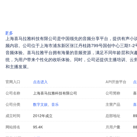
更多
上海喜马拉雅科技有限公司是中国领先的音频分享平台，提供有声小
频内容。公司位于上海市浦东新区张江丹桂路799号国创中心三期1-
音频体验。喜马拉雅平台拥有海量的音频资源，满足不同年龄层和兴
统，为用户带来个性化的收听体验。同时，公司还提供主播培训、云
和主播发展。
官网入口
点击进入
API开放平台
点
公司名称
上海喜马拉雅科技有限公司
公司简称
喜
公司分类
数字文娱
、
音乐
主营产品
喜
成立时间
2012年成立
总部地址
89
网站排名
95.4K
月用户量
88