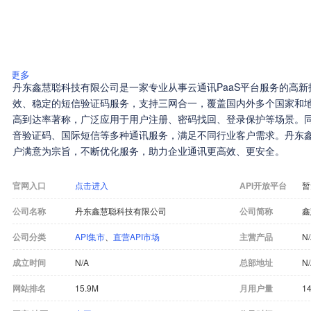
更多
丹东鑫慧聪科技有限公司是一家专业从事云通讯PaaS平台服务的高
效、稳定的短信验证码服务，支持三网合一，覆盖国内外多个国家和
高到达率著称，广泛应用于用户注册、密码找回、登录保护等场景。
音验证码、国际短信等多种通讯服务，满足不同行业客户需求。丹东
户满意为宗旨，不断优化服务，助力企业通讯更高效、更安全。
官网入口
点击进入
API开放平台
暂
公司名称
丹东鑫慧聪科技有限公司
公司简称
鑫
公司分类
API集市
、
直营API市场
主营产品
N
成立时间
N/A
总部地址
N
网站排名
15.9M
月用户量
1