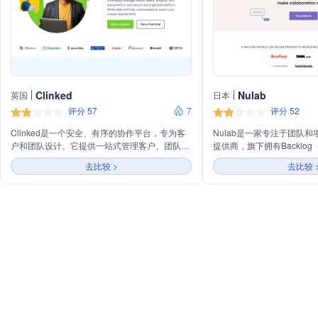
Clinked
Nulab
英国
日本
评分 57
7
评分 52
Clinked是一个安全、有序的协作平台，专为客
Nulab是一家专注于团队
户和团队设计。它提供一站式管理客户、团队、
提供商，旗下拥有Backlo
项目和文件的服务，支持白标定制，以满足不同
理）、Cacoo（实时协作绘图
去比较 >
去比较 
品牌的独特需求。平台支持与7000多个应用的
Pass（企业级安全）等产
集成，包括Google、Microsoft和HubSpot等，
观的产品简化团队协作，支
同时提供任务管理、实时聊天和移动应用，确保
跟踪和回顾全过程，服务于
团队成员随时随地保持连接。Clinked强调数据
队。
安全，采用256位SSL加密和AES加密技术，并
通过ISO 27001和SOC 2认证，确保客户数据的
安全和隐私。