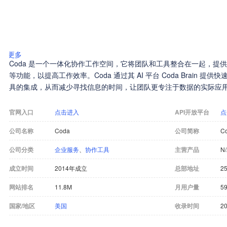
更多
Coda 是一个一体化协作工作空间，它将团队和工具整合在一起，提
等功能，以提高工作效率。Coda 通过其 AI 平台 Coda Brain 
具的集成，从而减少寻找信息的时间，让团队更专注于数据的实际应
官网入口
点击进入
API开放平台
点
公司名称
Coda
公司简称
C
公司分类
企业服务
、
协作工具
主营产品
N
成立时间
2014年成立
总部地址
25
网站排名
11.8M
月用户量
59
国家/地区
美国
收录时间
20