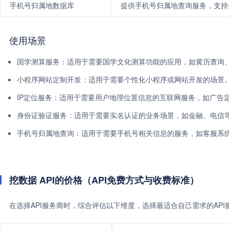
手机号归属地数据库
提供手机号归属地查询服务，支持
使用场景
国学测算服务：适用于需要国学文化测算功能的应用，如黄历查询
小程序网站定制开发：适用于需要个性化小程序或网站开发的场景
IP定位服务：适用于需要用户地理位置信息的互联网服务，如广告
身份证验证服务：适用于需要实名认证的业务场景，如金融、电信
手机号归属地查询：适用于需要手机号相关信息的服务，如客服系
挖数据 API的价格（API免费方式与收费标准）
在选择API服务商时，综合评估以下维度，选择最适合自己需求的AP