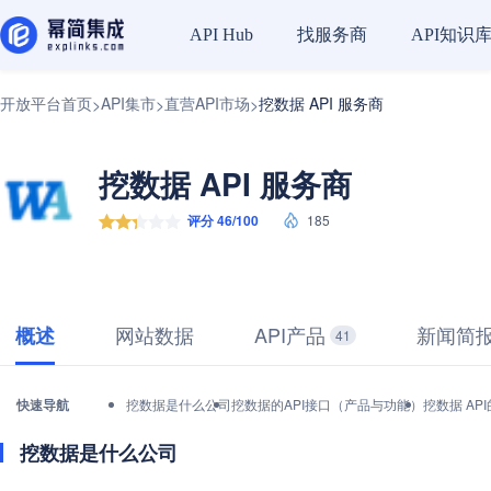
找服务商
API知识
API Hub
开放平台首页
API集市
直营API市场
挖数据 API 服务商
>
>
>
挖数据 API 服务商
评分 46/100
185
网站数据
API产品
新闻简
概述
41
快速导航
挖数据是什么公司
挖数据的API接口（产品与功能）
挖数据 AP
挖数据是什么公司