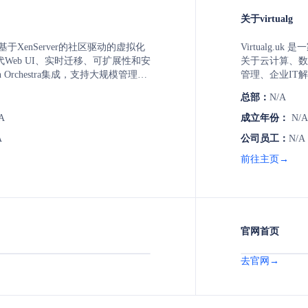
关于virtualg
个基于XenServer的社区驱动的虚拟化
Virtualg.
Web UI、实时迁移、可扩展性和安
关于云计算、数
 Orchestra集成，支持大规模管理、
管理、企业IT
作，并提供从VMware迁移的解决方
析。主营业务包
总部：
N/A
Xen Project的官方部分，由Vates提供
展，如Clumio Ba
力于为企业提供全面的虚拟化和备份
Foundation、
A
成立年份：
N/A
技术指导和解决
A
公司员工：
N/A
前往主页→
官网首页
去官网→