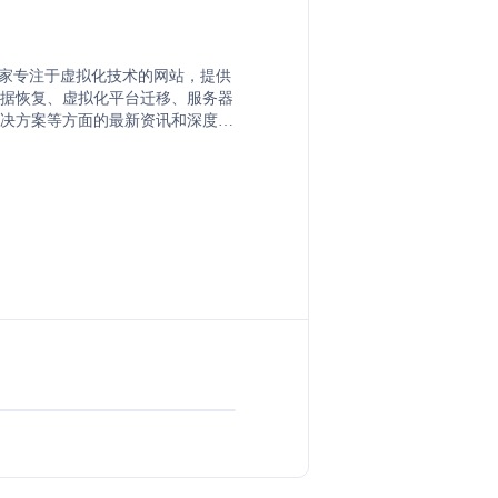
uk 是一家专注于虚拟化技术的网站，提供
据恢复、虚拟化平台迁移、服务器
解决方案等方面的最新资讯和深度分
括介绍和解读虚拟化技术的最新发
cktrack、VMware Cloud
Azure Stack HCI等，以及提供相关的
方案。