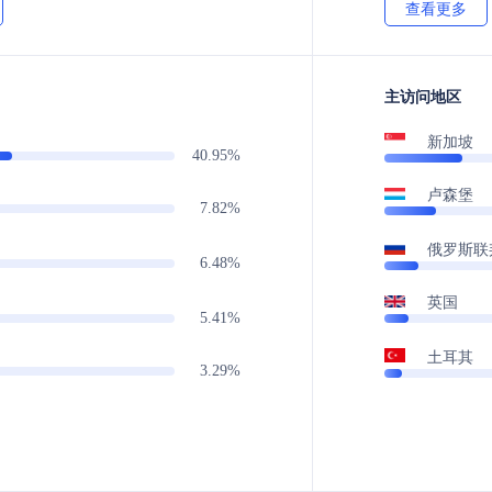
查看更多
主访问地区
新加坡
40.95%
卢森堡
7.82%
俄罗斯联
6.48%
英国
5.41%
土耳其
3.29%