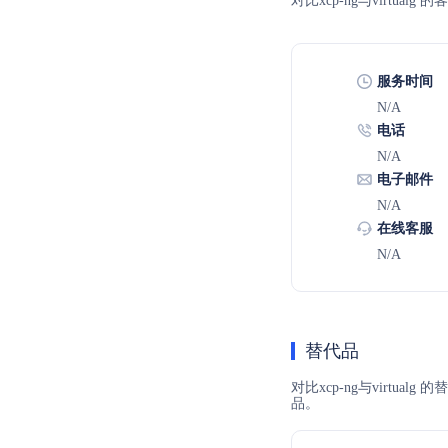
对比xcp-ng与virt
服务时间
N/A
电话
N/A
电子邮件
N/A
在线客服
N/A
替代品
对比xcp-ng与virtu
品。