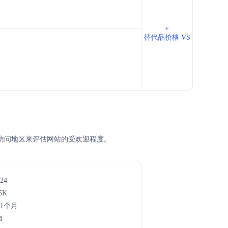
+
替代品价格 VS
名、主访问地区来评估网站的受欢迎程度。
24
5K
年1个月
M