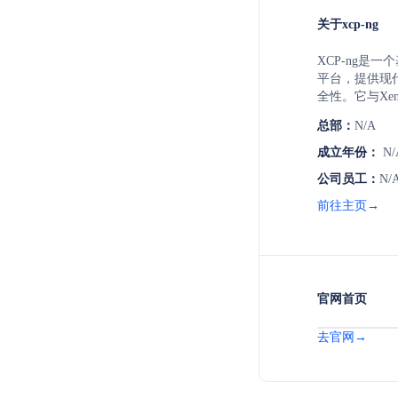
关于xcp-ng
XCP-ng是一
平台，提供现代
全性。它与Xen
API或CLI操
总部：
N/A
案。XCP-ng是
商业支持，致
成立年份：
N/
解决方案。
公司员工：
N/
前往主页→
官网首页
去官网→