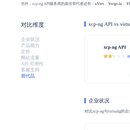
另外，xcp-ng API服务商的最佳替代者还有：
oVirt
、
Verge.io
、
F
xcp-ng API vs virt
对比维度
企业状况
产品能力
xcp-ng API
定价
评
网站流量
API 可用性
客服支持
替代品
企业状况
对比xcp-ng与vir