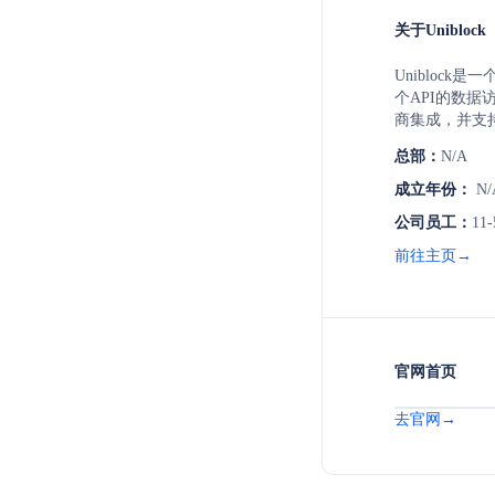
关于Uniblock
Uniblock是
个API的数据
商集成，并支
括区块链、市
总部：
N/A
币和交易等AP
面的基础设施
成立年份：
N/
公司员工：
11-
前往主页→
官网首页
去官网→