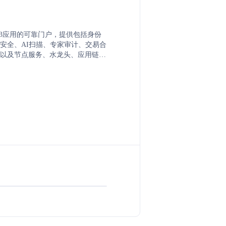
eb3应用的可靠门户，提供包括身份
安全、AI扫描、专家审计、交易合
以及节点服务、水龙头、应用链和
等基础设施服务。同时，ZAN还提
资产发行者和商业银行的行业解决
发者提供的技术支持。