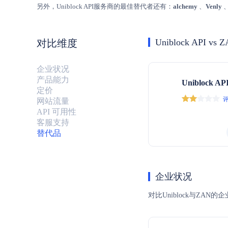
另外，Uniblock API服务商的最佳替代者还有：
alchemy
、
Venly
Uniblock API vs 
对比维度
企业状况
产品能力
Uniblock AP
定价
评
网站流量
API 可用性
客服支持
替代品
企业状况
对比Uniblock与Z