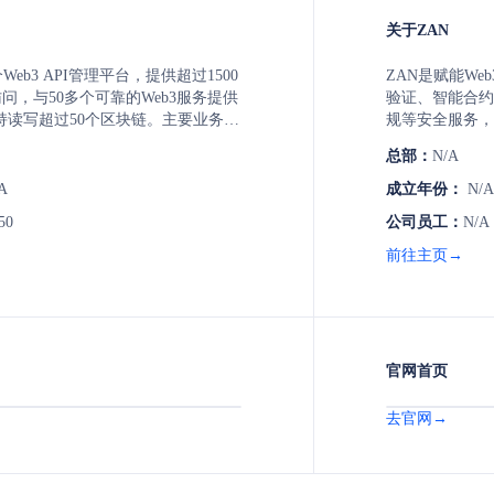
关于ZAN
一个Web3 API管理平台，提供超过1500
ZAN是赋能W
访问，与50多个可靠的Web3服务提供
验证、智能合约
持读写超过50个区块链。主要业务包
规等安全服务，
场数据、NFT、扫描、智能合约、代
零知识证明加速
总部：
N/A
I类别，致力于为Web3开发者提供全
供针对现实世界
解决方案。
方案，以及为开
A
成立年份：
N/A
50
公司员工：
N/A
前往主页→
官网首页
去官网→