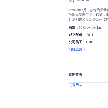
关于testcollab
TestCollab是一款专
的测试管理工具，它通过
计划创建和灵活的工作流
效执行测试并避免功能及合规性
总部：
50 Crowther Ln
支持与Jira、Gitlab、A
保远程团队同步和高效工
成立年份：
2011
智能预测，帮助管理者监
公司员工：
1-10
而提高测试管理的效率和
前往主页→
官网首页
去官网→