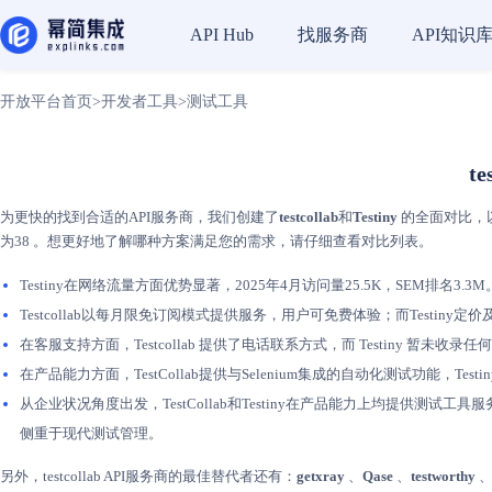
找服务商
API知识
API Hub
开放平台首页
>
开发者工具
>
测试工具
t
为更快的找到合适的API服务商，我们创建了
testcollab
和
Testiny
的全面对比，以
为38 。想更好地了解哪种方案满足您的需求，请仔细查看对比列表。
Testiny在网络流量方面优势显著，2025年4月访问量25.5K，SEM排名3.3M。
Testcollab以每月限免订阅模式提供服务，用户可免费体验；而Testiny定价
在客服支持方面，Testcollab 提供了电话联系方式，而 Testiny
在产品能力方面，TestCollab提供与Selenium集成的自动化测试功能，Te
从企业状况角度出发，TestCollab和Testiny在产品能力上均提供测试工具服务
侧重于现代测试管理。
另外，testcollab API服务商的最佳替代者还有：
getxray
、
Qase
、
testworthy