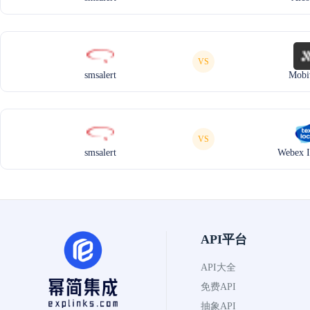
VS
smsalert
Mobi
VS
smsalert
Webex I
API平台
API大全
免费API
抽象API