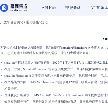
找服务商
API知识
API Hub
开放平台首页
>
沟通与链接
>
短信
s
为更快的找到合适的API服务商，我们创建了
smsalert
和
smshare
的全面对比，以
34 。想更好地了解哪种方案满足您的需求，请仔细查看对比列表。
smsalert在网络流量方面优势显著，2025年4月访问量17.4k，SEM排名2.
在定价方面，Smsalert和Smshare均未提供免费方式，且详细定价策
smsalert与smshare在客服支持方面均未收录详细信息，包括服务
在产品能力方面，SMS Alert与smshare均提供账户管理、联系人管理、短
相关语言。
企业状况分析显示，SMS Alert与ProWebSms（原Smshare）均未
效率短信服务特色，同样涉足沟通与链接和短信市场，并提供电商平台集成