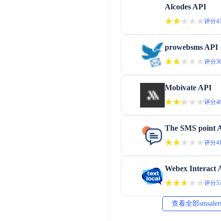
Alcodes API
★★★★★
★★★★★
评分43
prowebsms API
★★★★★
★★★★★
评分36
Mobivate API
★★★★★
★★★★★
评分48
The SMS point 
★★★★★
★★★★★
评分41
Webex Interact 
★★★★★
★★★★★
评分53
查看全部smsale