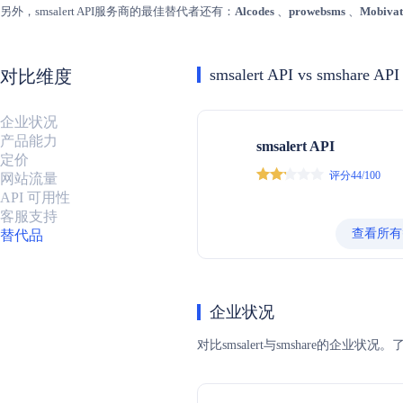
另外，smsalert API服务商的最佳替代者还有：
Alcodes
、
prowebsms
、
Mobivat
smsalert API vs smshare API
对比维度
企业状况
产品能力
smsalert API
定价
评分44/100
网站流量
API 可用性
客服支持
查看所有
替代品
企业状况
对比smsalert与smshare