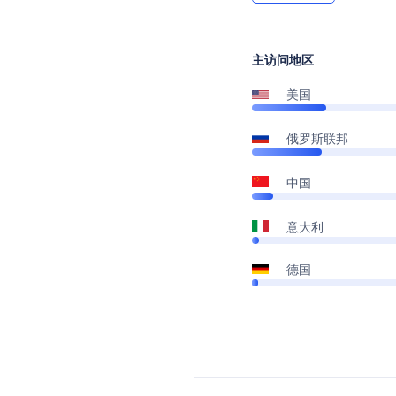
主访问地区
美国
俄罗斯联邦
中国
意大利
德国