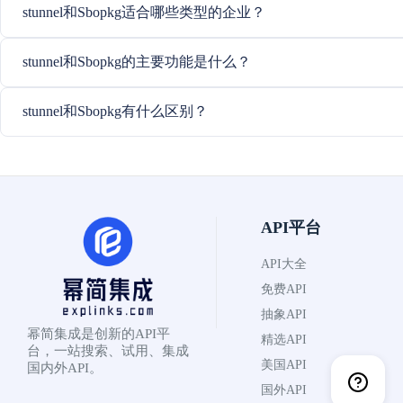
stunnel和Sbopkg适合哪些类型的企业？
stunnel和Sbopkg的主要功能是什么？
stunnel和Sbopkg有什么区别？
API平台
API大全
免费API
抽象API
幂简集成是创新的API平
精选API
台，一站搜索、试用、集成
美国API
国内外API。
国外API