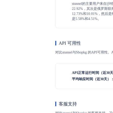
stunnel的主要用户来自
22.92%，其次是俄罗斯
12.73%和10.01%，
是5.58%和4.51%。
API 可用性
对比stunnel与Sbopkg 的AP
API正常运行时间（近30
平均响应时间（近30天）
客服支持