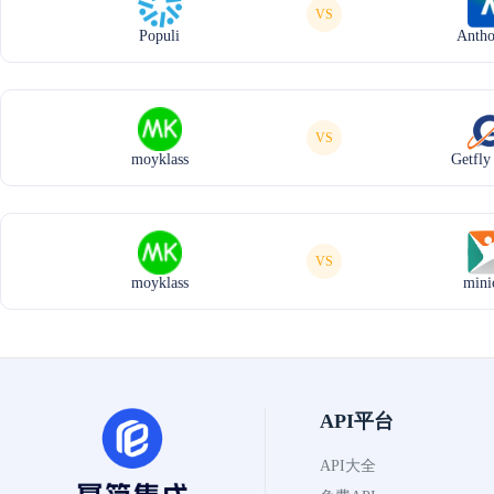
VS
Populi
Antho
VS
moyklass
Getfl
VS
moyklass
mini
API平台
API大全