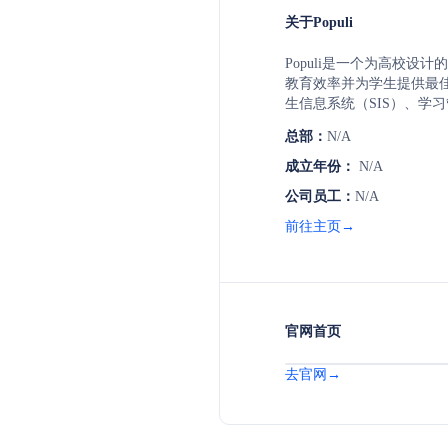
关于Populi
Populi是一个为高校设
教育效率并为学生提供最
生信息系统（SIS）、学
费软件、财务援助、招生客
总部：
N/A
及报告运行等功能，支持
者、校友和董事会成员等
成立年份：
N/A
限技术支持，帮助学校团
公司员工：
N/A
率。
前往主页→
官网首页
去官网→