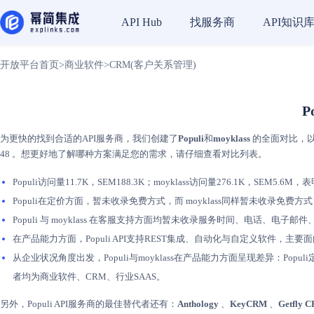
找服务商
API知识
API Hub
开放平台首页
>
商业软件
>
CRM(客户关系管理)
P
为更快的找到合适的API服务商，我们创建了
Populi
和
moyklass
的全面对比，以简
48 。想更好地了解哪种方案满足您的需求，请仔细查看对比列表。
Populi访问量11.7K，SEM188.3K；moyklass访问量276.1K，SEM5.6
Populi在定价方面，暂未收录免费方式，而 moyklass同样暂未收录
Populi 与 moyklass 在客服支持方面均暂未收录服务时间、电话、电
在产品能力方面，Populi API支持REST集成、自动化与自定义软件，主
从企业状况角度出发，Populi与moyklass在产品能力方面呈现差异：P
者均为商业软件、CRM、行业SAAS。
另外，Populi API服务商的最佳替代者还有：
Anthology
、
KeyCRM
、
Getfly 