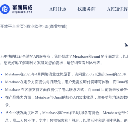
找服务商
API知识
API Hub
开放平台首页
>
商业软件
>
BI(商业智能)
M
为更快的找到合适的API服务商，我们创建了
Metabase
和
omni
的全面对比，以简
。想更好地了解哪种方案满足您的需求，请仔细查看对比列表。
Metabase在2025年4月网络流量优势显著，访问量250.2K远超Omni的22.
Metabase在定价方面提供每月限免，用户无需立即付费即可体验，而Omn
Metabase 在客服支持方面仅提供了电话联系方式，而 omni 目前
在产品能力方面，Metabase与Omni的核心API暂未收录，主要功能均
录。
从企业状况角度出发，Metabase和Omni在BI领域各有特色。Metabase总
录，员工人数不详，专注于数据探索和可视化，以灵活性和易用性见长。两