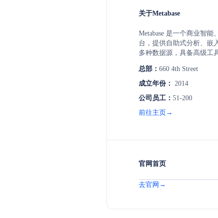
关于Metabase
Metabase 是一个商业
台，提供自助式分析、嵌
多种数据源，具备高级工
级的白手套服务。Metaba
总部：
660 4th Street
取功能、使用分析等特性，
沙箱设置。此外，它还提
成立年份：
2014
南、安装和操作指南，以
公司员工：
51-200
持。
前往主页→
官网首页
去官网→