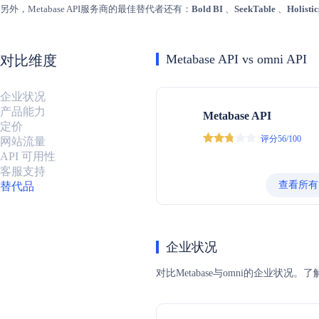
另外，Metabase API服务商的最佳替代者还有：
Bold BI
、
SeekTable
、
Holistic
Metabase API vs omni API
对比维度
企业状况
产品能力
Metabase API
定价
评分56/100
网站流量
API 可用性
客服支持
查看所有
替代品
企业状况
对比Metabase与omni的企业