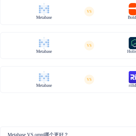
VS
Metabase
Bold
VS
Metabase
Holis
VS
Metabase
rill
Metabase VS omni哪个更好？