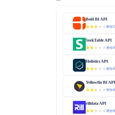
Bold BI API
★★★★★
★★★★★
评分53
SeekTable API
★★★★★
★★★★★
评分39
Holistics API
★★★★★
★★★★★
评分47
Yellowfin BI AP
★★★★★
★★★★★
评分49
rilldata API
★★★★★
★★★★★
评分38