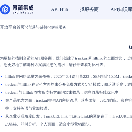
找服务商
API知识
API Hub
开放平台首页
>
沟通与链接
>
短链服务
t
为更快的找到合适的API服务商，我们创建了
trackurl
和
lillink
的全面对比，以简化
。想更好地了解哪种方案满足您的需求，请仔细查看对比列表。
lillink在网络流量方面领先，2025年6月访问量223，SEM排名15.5M。tr
trackurl与lillink在定价方面均未公开免费方式及定价模式，缺乏透
trackurl 与 lillink 在客服支持方面均暂未收录，信息收录持续优化中
在产品能力方面，trackurl提供API密钥管理、速率限制、JSON响应、账
拉，支持英语与孟加拉语。
从企业状况角度出发，TrackURL.link与Little Link的区别在于：Tra
态链接、即时分析、个人页面，适合小型营销团队。