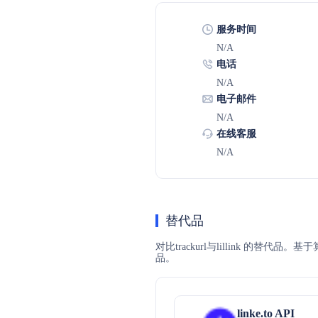
服务时间
N/A
电话
N/A
电子邮件
N/A
在线客服
N/A
替代品
对比trackurl与lillink 的替
品。
linke.to API