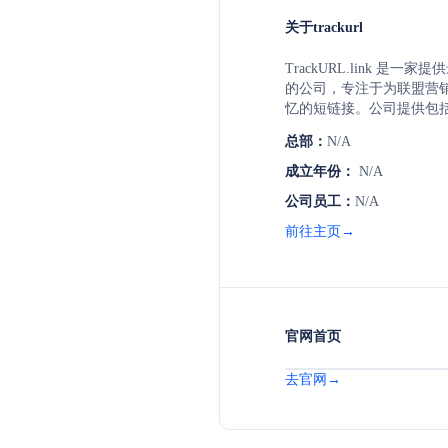
关于trackurl
TrackURL.link 是一
的公司，专注于为联盟营
忆的短链接。公司提供包括
码生成、生物识别档案转
总部：
N/A
具，旨在帮助用户优化营
提供深入的链接分析和智
成立年份：
N/A
公司员工：
N/A
前往主页→
官网首页
去官网→