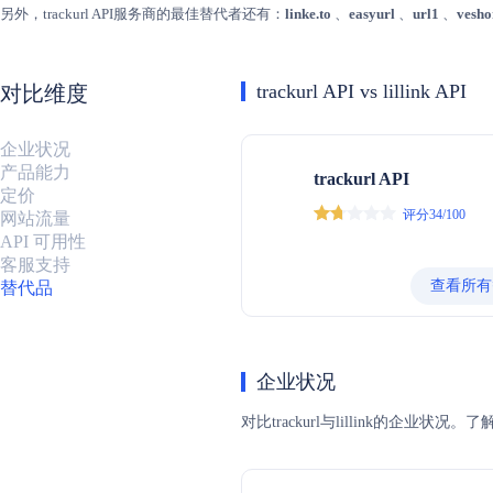
另外，trackurl API服务商的最佳替代者还有：
linke.to
、
easyurl
、
url1
、
vesho
trackurl API vs lillink API
对比维度
企业状况
产品能力
trackurl API
定价
评分34/100
网站流量
API 可用性
客服支持
查看所有
替代品
企业状况
对比trackurl与lillink