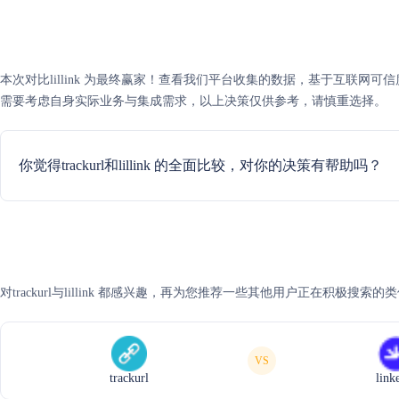
本次对比lillink 为最终赢家！查看我们平台收集的数据，基于互联网可信度评分，l
需要考虑自身实际业务与集成需求，以上决策仅供参考，请慎重选择。
你觉得trackurl和lillink 的全面比较，对你的决策有帮助吗？
对trackurl与lillink 都感兴趣，再为您推荐一些其他用户正在积极搜索的
VS
trackurl
link