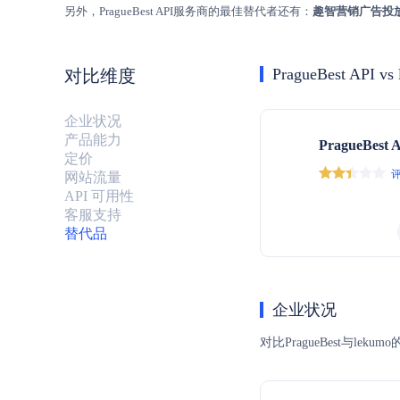
另外，PragueBest API服务商的最佳替代者还有：
趣智营销广告投
PragueBest API vs
对比维度
企业状况
产品能力
PragueBest 
定价
评
网站流量
API 可用性
客服支持
替代品
企业状况
对比PragueBest