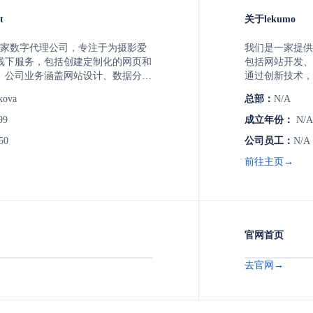
t
关于lekumo
st是一家数字代理公司，专注于为摄影爱
我们是一家提供
线下服务，包括创建定制化的网页和
包括网站开发、
。公司业务涵盖网站设计、数据分
通过创新技术，
解决方案，以及与ERP系统的集成。
决方案。
kova
总部：
N/A
st致力于通过深入了解客户需求和行为，
数据解析，帮助客户创造更好的产品
99
成立年份：
N/A
50
公司员工：
N/A
前往主页→
官网首页
去官网→