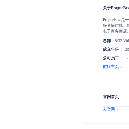
关于PragueBes
PragueBe
好者提供线上
电子商务商店
析、电子商务
总部：
5/32 Vit
PragueBe
提供人性化的
成立年份：
19
和服务。
公司员工：
11-
前往主页→
官网首页
去官网→