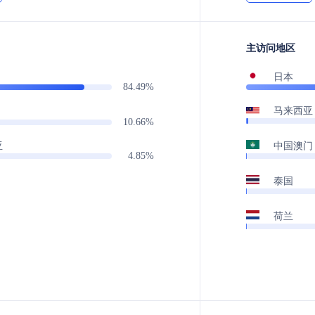
主访问地区
日本
84.49%
马来西亚
10.66%
中国澳门
亚
4.85%
泰国
荷兰