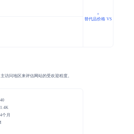
+
替代品价格 VS
M排名、主访问地区来评估网站的受欢迎程度。
40
1.4K
年4个月
M