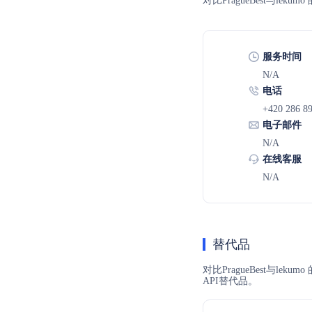
对比PragueBest与
服务时间
N/A
电话
+420 286 8
电子邮件
N/A
在线客服
N/A
替代品
对比PragueBest与l
API替代品。