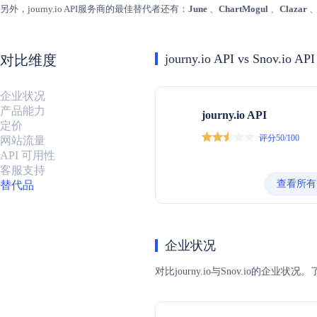
另外，journy.io API服务商的最佳替代者还有：
June
、
ChartMogul
、
Clazar
journy.io API vs Snov.io API
对比维度
企业状况
产品能力
journy.io API
定价
评分50/100
网站流量
API 可用性
客服支持
查看所有
替代品
企业状况
对比journy.io与Snov.i