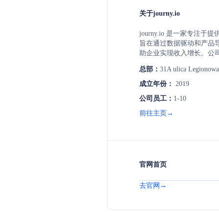
关于journy.io
journy.io 是一家专注
旨在通过数据驱动和产品
助企业实现收入增长。公
户在平台上的行为，实时
总部：
31A ulica Legionowa
机会或流失风险，并支持
服务剧本。journy.io 
成立年份：
2019
合销售导向/产品导向（SL
公司员工：
1-10
B2B和B2C SaaS公司
Segment、Intercom、HubS
前往主页→
journy.io 能够简化数
码，即可实现复杂的数据
官网首页
去官网→