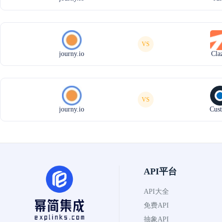
VS
journy.io
Cla
VS
journy.io
Cust
API平台
API大全
免费API
抽象API