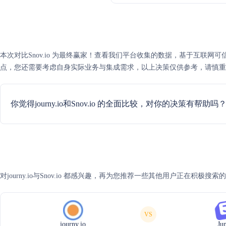
本次对比Snov.io 为最终赢家！查看我们平台收集的数据，基于互联网可信度评分，S
点，您还需要考虑自身实际业务与集成需求，以上决策仅供参考，请慎重
你觉得journy.io和Snov.io 的全面比较，对你的决策有帮助吗
对journy.io与Snov.io 都感兴趣，再为您推荐一些其他用户正在积极搜
VS
journy.io
Ju