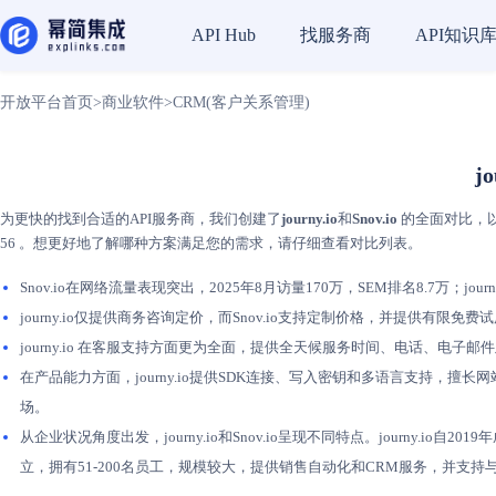
找服务商
API知识
API Hub
开放平台首页
>
商业软件
>
CRM(客户关系管理)
j
为更快的找到合适的API服务商，我们创建了
journy.io
和
Snov.io
的全面对比，以简
56 。想更好地了解哪种方案满足您的需求，请仔细查看对比列表。
Snov.io在网络流量表现突出，2025年8月访量170万，SEM排名8.7万；journy
journy.io仅提供商务咨询定价，而Snov.io支持定制价格，并提供有限免费
journy.io 在客服支持方面更为全面，提供全天候服务时间、电话、电子邮件
在产品能力方面，journy.io提供SDK连接、写入密钥和多语言支持，擅长网站及平台
场。
从企业状况角度出发，journy.io和Snov.io呈现不同特点。journy.i
立，拥有51-200名员工，规模较大，提供销售自动化和CRM服务，并支持与