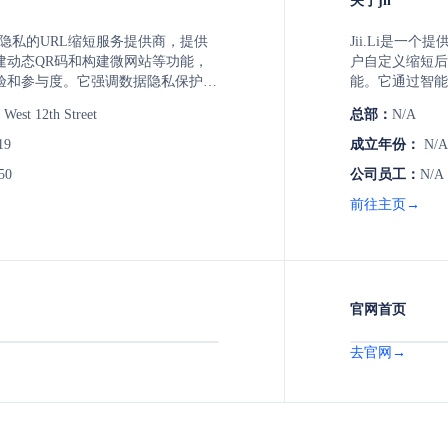
关于jii
重隐私的URL缩短服务提供商，提供
Jii.Li是一
建动态QR码和构建微网站等功能，
户自定义缩短后
验和参与度。它强调数据隐私保护，
能。它通过智能
人数据，并提供详细的分析和报告，
具，帮助用户优
e West 12th Street
总部：
N/A
侵犯隐私的前提下优化链接表现。此
QR码生成等营
自定义域名和API集成，并提供AI辅助
19
成立年份：
N/A
工作效率。
50
公司员工：
N/A
前往主页→
官网首页
去官网→