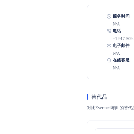
服务时间
N/A
电话
+1 917-509
电子邮件
N/A
在线客服
N/A
替代品
对比Evermed与jii