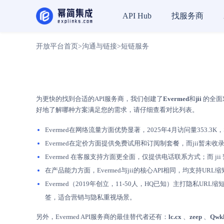
找服务商
API Hub
开放平台首页
>
沟通与链接
>
短链服务
为更快的找到合适的API服务商，我们创建了
Evermed
和
jii
的全面
好地了解哪种方案满足您的需求，请仔细查看对比列表。
Evermed在网络流量方面优势显著，2025年4月访问量353.3K
Evermed在定价方面提供免费试用和订阅制套餐，而jii暂
Evermed 在客服支持方面更全面，仅提供电话联系方式；而 
在产品能力方面，Evermed与jii的核心API相同，均支持U
Evermed（2019年创立，11-50人，HQ已知）主打隐私
签，适合营销与隐私重视场景。
另外，Evermed API服务商的最佳替代者还有：
lc.cx
、
zeep
、
Qwk