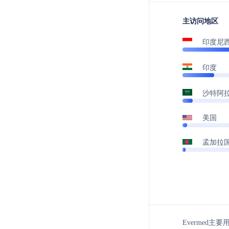
主访问地区
印度尼
印度
沙特阿
美国
孟加拉
Evermed