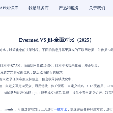
API知识库
我是服务商
产品和服务
关于我们
Evermed VS jii-全面对比（2025）
对比，以简化您的决策过程。下面的信息是基于真实的互联网数据，并依据AI评分模型进
，SEM排名7.7M。而jii访问量仅19.9K，SEM排名暂未收录，差距明显。
未收录免费方式和定价信息，缺乏透明的付费模式
jii 暂未收录任何客服支持信息，信息收录持续优化中。
RL缩短、自定义重定向受众、通用链接、账户管理、自定义域名、CTA覆盖层、Cam
URL缩短、AI辅助与动态QR码；jii（暂无成立/员工/总部）提供免费自定义短
l
、
monly
。可通过智能对比工具进行
一键对比
，快速评估各种解决方案，进行