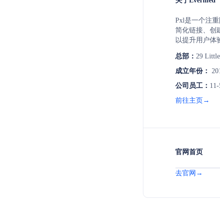
关于Evermed
Pxl是一个注
简化链接、创
以提升用户体
不存储访客个
总部：
29 Littl
帮助用户在不
外，Pxl支持
成立年份：
20
功能，以提高
公司员工：
11-
前往主页→
官网首页
去官网→