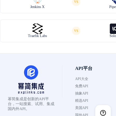
VS
Jenkins X
Pip
VS
Traefik Labs
Solo
API平台
API大全
免费API
抽象API
幂简集成是创新的API平
精选API
台，一站搜索、试用、集成
美国API
国内外API。
国外API