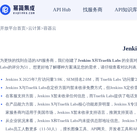
找服务商
API知识
API Hub
开放平台首页
>
云计算
>
容器云
Jenk
为更快的找到合适的API服务商，我们创建了
Jenkins X
和
Traefik Labs
的全面对
Labs的评分为51 。想更好地了解哪种方案满足您的需求，请仔细查看对比列表
Jenkins X 2025年7月'访问量'3.9K，SEM排名2.0M，而 Traefik Labs 
Jenkins X与Traefik Labs在定价方面均暂未收录免费方式，但Jenk
在客服支持方面，Jenkins X暂未收录任何信息，而Traefik Lab
在产品能力方面，Jenkins X与Traefik Labs核心功能差异明显，Jenkin
家服务商均适用于美国市场，Jenkins X暂未收录支持语言，推测支持英语，Tr
从企业状况来看，Jenkins X和Traefik Labs均未提供总部地址信息。J
Labs员工人数更多（11-50人），擅长图像工具、API网关、开发者工具和A