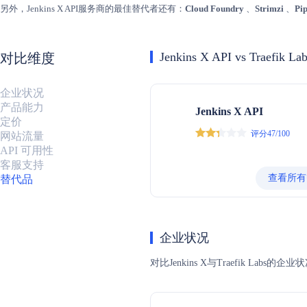
另外，Jenkins X API服务商的最佳替代者还有：
Cloud Foundry
、
Strimzi
、
Pi
Jenkins X API vs Traefik La
对比维度
企业状况
产品能力
Jenkins X API
定价
评分47/100
网站流量
API 可用性
客服支持
查看所有
替代品
企业状况
对比Jenkins X与Traefik