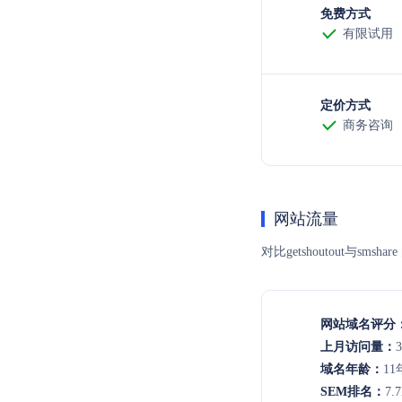
免费方式
有限试用
定价方式
商务咨询
网站流量
对比getshoutout
网站域名评分
上月访问量：
3
域名年龄：
11
SEM排名：
7.