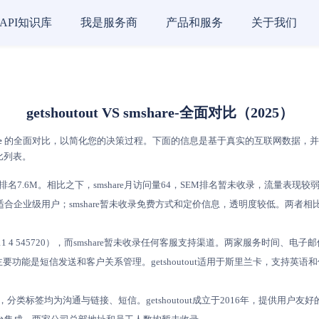
API知识库
我是服务商
产品和服务
关于我们
getshoutout VS smshare-全面对比（2025）
e
的全面对比，以简化您的决策过程。下面的信息是基于真实的互联网数据，并依据AI评分
比列表。
SEM排名7.6M。相比之下，smshare月访问量64，SEM排名暂未收录，流量表现较
适合企业级用户；smshare暂未收录免费方式和定价信息，透明度较低。两者相比，ge
（+94 11 4 545720），而smshare暂未收录任何客服支持渠道。两家服务
收录，主要功能是短信发送和客户关系管理。getshoutout适用于斯里兰卡，支持英语和僧
信服务，分类标签均为沟通与链接、短信。getshoutout成立于2016年，提供用户