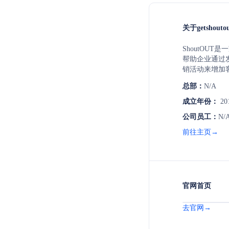
关于getshouto
ShoutOU
帮助企业通过
销活动来增加
体，实现精准
总部：
N/A
平台，以促进
成立年份：
20
公司员工：
N/
前往主页→
官网首页
去官网→