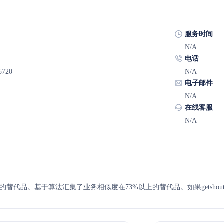
服务时间
N/A
电话
5720
N/A
电子邮件
N/A
在线客服
N/A
smshare 的替代品。基于算法汇集了业务相似度在73%以上的替代品。如果getsh