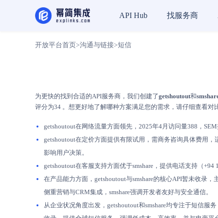
找服务商
API Hub
开放平台首页
>
沟通与链接
>
短信
为更快的找到合适的API服务商，我们创建了
getshoutout
和
smshar
评分为34 。想更好地了解哪种方案满足您的需求，请仔细查看对
getshoutout在网络流量方面领先，2025年4月访问量388，
getshoutout在定价方面提供有限试用，需商务咨询具体费用，
影响用户决策。
getshoutout在客服支持方面优于smshare，提供电话支持
在产品能力方面，getshoutout与smshare的核心API暂未
侧重营销与CRM集成，smshare强调开发者友好与安全通信。
从企业状况角度出发，getshoutout和smshare均专注于短