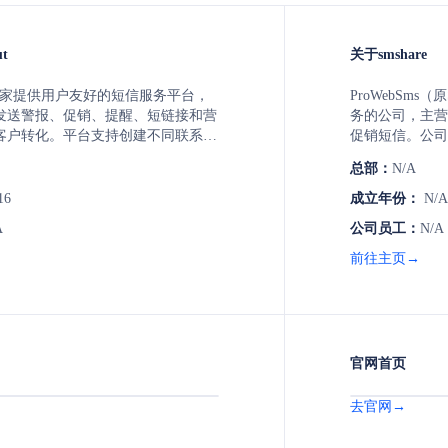
ut
关于smshare
T是一家提供用户友好的短信服务平台，
ProWebSms
发送警报、促销、提醒、短链接和营
务的公司，主营
客户转化。平台支持创建不同联系群
促销短信。公司
营销，并提供短信API和全渠道消息
色，提供Andr
总部：
N/A
业务增长。
导入、联系人分
Shopify、Ope
16
成立年份：
N/A
成，实现自动化
A
公司员工：
N/A
前往主页→
官网首页
去官网→