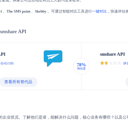
台集成。两家公司总部地址和员工人数均暂未收录。
ri
、
The SMS point
、
Skebby
。可通过智能对比工具进行
一键对比
，快速评估
 smshare API
API
smshare API
分45/100
评分
78%
相似度
查看所有替代品
与smshare的企业状况。了解他们是谁，能解决什么问题，核心业务有哪些？