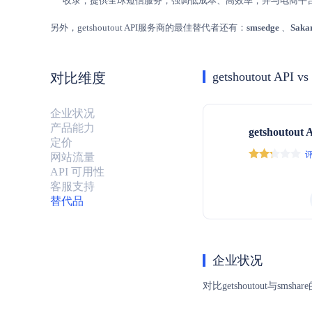
收录，提供全球短信服务，强调低成本、高效率，并与电商平
另外，getshoutout API服务商的最佳替代者还有：
smsedge
、
Saka
getshoutout API vs
对比维度
企业状况
产品能力
getshoutout 
定价
评
网站流量
API 可用性
客服支持
替代品
企业状况
对比getshoutout