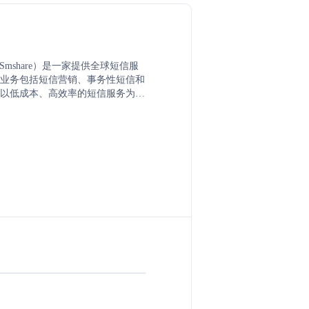
（原Smshare）是一家提供全球短信服
业务包括短信营销、事务性短信和
以低成本、高效率的短信服务为特
oid应用和在线管理平台，支持CSV
组、自动停止短信等功能，并与
ncart、WooCommerce等电商平台集
短信发送。