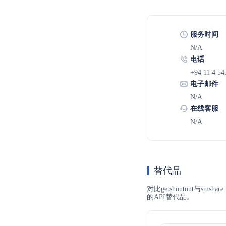
服务时间
N/A
电话
+94 11 4 54
电子邮件
N/A
在线客服
N/A
替代品
对比getshoutout与
的API替代品。