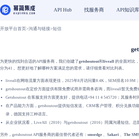
找服务商
API知识
API Hub
开放平台首页
>
沟通与链接
>
短信
ge
为更快的找到合适的API服务商，我们创建了
getshoutout
和
liveall
的全面对比，以
分为41 。想更好地了解哪种方案满足您的需求，请仔细查看对比列表。
liveall在网络流量方面表现更佳，2025年8月访问量8.4K，SEM排名10.9M；ge
getshoutout在定价方面提供有限免费试用并需商务咨询，而liveall暂
Getshoutout 在客服支持方面更友好，提供电话+94 11 4 5457
在产品能力方面，getshoutout提供短信发送、CRM客户管理、积分兑换功
录，德国支持三种语言。
从企业状况看，LiveAll（2010）与getshoutout（2016）同属沟通短信
另外，getshoutout API服务商的最佳替代者还有：
smsedge
、
Sakari
、
The SMS