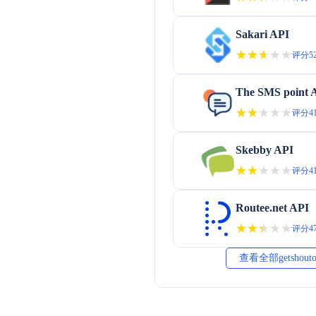
Sakari API
★★★★★
★★★★★
评分52
The SMS point 
★★★★★
★★★★★
评分41
Skebby API
★★★★★
★★★★★
评分41
Routee.net API
★★★★★
★★★★★
评分47
查看全部getshout