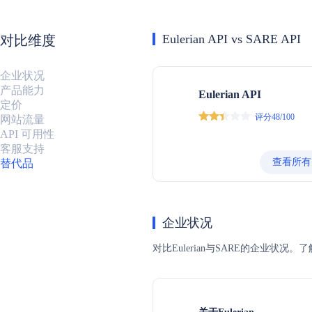
Eulerian API vs SARE API
对比维度
企业状况
产品能力
Eulerian API
定价
评分48/100
网站流量
API 可用性
客服支持
查看所有
替代品
企业状况
对比Eulerian与SARE的企业