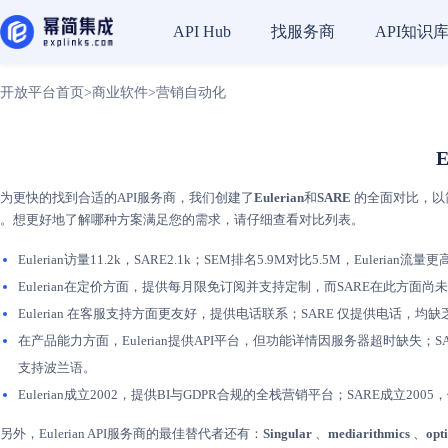
找服务商
API知识
API Hub
开放平台首页
>
商业软件
>
营销自动化
E
为更快的找到合适的API服务商，我们创建了
Eulerian
和
SARE
的全面对比，以简
。想更好地了解哪种方案满足您的需求，请仔细查看对比列表。
Eulerian访量11.2k，SARE2.1k；SEM排名5.9M对比5.5M，Eulerian
Eulerian在定价方面，提供每月限免订阅并支持定制，而SARE在此方
Eulerian 在客服支持方面更友好，提供电话联系；SARE 仅提供电话，
在产品能力方面，Eulerian提供API平台，但功能详情因服务器超时缺失；S
支持波兰语。
Eulerian成立2002，提供BI与GDPR合规的全栈营销平台；SARE
另外，Eulerian API服务商的最佳替代者还有：
Singular
、
mediarithmics
、
opt