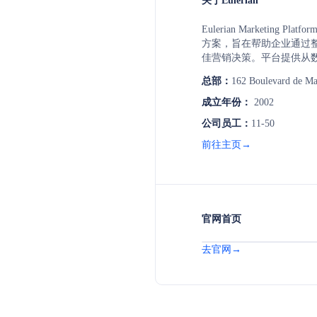
关于Eulerian
Eulerian Marketing P
方案，旨在帮助企业通过
佳营销决策。平台提供从
到电子商务的全方位服务
总部：
162 Boulevard de Ma
方数据收集、身份识别、TCF
免等。它还涵盖了线上线
成立年份：
2002
成、围墙花园平台接入等
公司员工：
11-50
告、客户旅程分析等高级分析工
技术自主性，确保数据隐
前往主页→
现营销效率和成本优化。
官网首页
去官网→