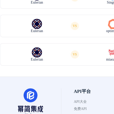
Eulerian
Sing
VS
Eulerian
opti
VS
Eulerian
miao
API平台
API大全
免费API