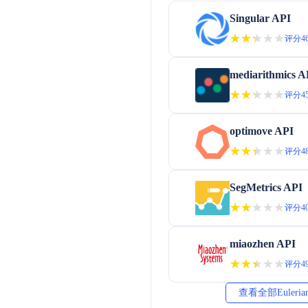
Singular API
★★★★★
★★★★★
评分46
mediarithmics A
★★★★★
★★★★★
评分45
optimove API
★★★★★
★★★★★
评分48
SegMetrics API
★★★★★
★★★★★
评分40
miaozhen API
★★★★★
★★★★★
评分49
查看全部Euleri