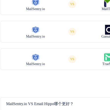
VS
MailSentry.io
MailT
VS
MailSentry.io
Gamal
VS
MailSentry.io
True
MailSentry.io VS Email Hippo哪个更好？