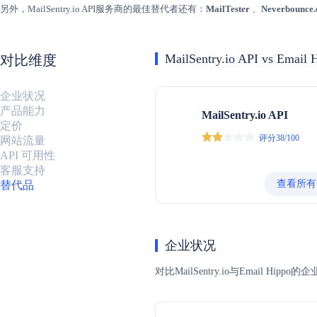
另外，MailSentry.io API服务商的最佳替代者还有：
MailTester
、
Neverbounce
MailSentry.io API vs Email 
对比维度
企业状况
产品能力
MailSentry.io API
定价
评分38/100
网站流量
API 可用性
客服支持
查看所有
替代品
企业状况
对比MailSentry.io与Ema