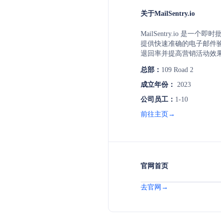
关于MailSentry.io
MailSentry.io 是一
提供快速准确的电子邮件
退回率并提高营销活动效
子邮件验证，提供详细的
总部：
109 Road 2
单的API集成服务，适用
证需求。
成立年份：
2023
公司员工：
1-10
前往主页→
官网首页
去官网→