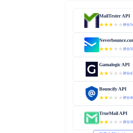
MailTester API
★★★★★
★★★★★
评分54
Neverbounce.co
★★★★★
★★★★★
评分50
Gamalogic API
★★★★★
★★★★★
评分43
Bouncify API
★★★★★
★★★★★
评分46
TrueMail API
★★★★★
★★★★★
评分38