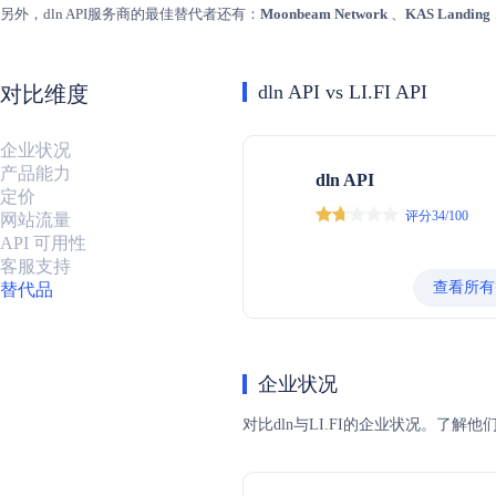
另外，dln API服务商的最佳替代者还有：
Moonbeam Network
、
KAS Landing
dln API vs LI.FI API
对比维度
企业状况
产品能力
dln API
定价
评分34/100
网站流量
API 可用性
客服支持
查看所有
替代品
企业状况
对比dln与LI.FI的企业状况。