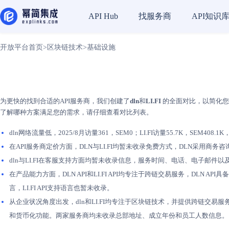
找服务商
API知识
API Hub
开放平台首页
>
区块链技术
>
基础设施
为更快的找到合适的API服务商，我们创建了
dln
和
LI.FI
的全面对比，以简化您的
了解哪种方案满足您的需求，请仔细查看对比列表。
dln网络流量低，2025/8月访量361，SEM0；LI.FI访量55.7K，SEM408.
在API服务商定价方面，DLN与LI.FI均暂未收录免费方式，DLN采用商务
dln与LI.FI在客服支持方面均暂未收录信息，服务时间、电话、电子邮
在产品能力方面，DLN API和LI.FI API均专注于跨链交易服务，DLN 
言，LI.FI API支持语言也暂未收录。
从企业状况角度出发，dln和LI.FI均专注于区块链技术，并提供跨链交易
和货币化功能。两家服务商均未收录总部地址、成立年份和员工人数信息。