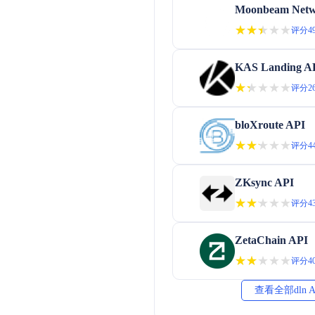
Moonbeam Netw
★★★★★
★★★★★
评分49
KAS Landing A
★★★★★
★★★★★
评分26
bloXroute API
★★★★★
★★★★★
评分44
ZKsync API
★★★★★
★★★★★
评分43
ZetaChain API
★★★★★
★★★★★
评分40
查看全部dln 