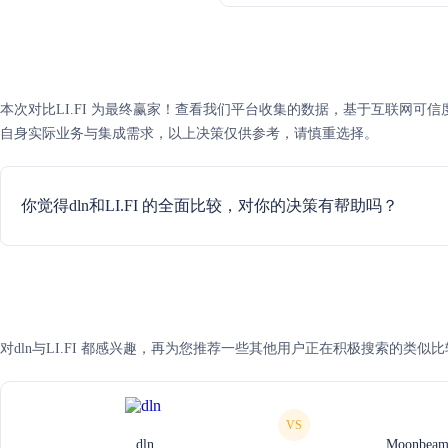
本次对比LI.FI 为最终赢家！查看我们平台收集的数据，基于互联网可信度评分
自身实际业务与集成需求，以上决策仅供参考，请慎重选择。
你觉得dln和LI.FI 的全面比较，对你的决策有帮助吗？
对dln与LI.FI 都感兴趣，再为您推荐一些其他用户正在积极搜索的类似比
VS
dln
Moonbeam