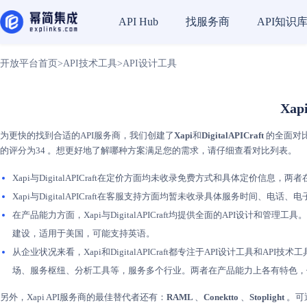
找服务商
API知识
API Hub
开放平台首页
>
API技术工具
>
API设计工具
Xap
为更快的找到合适的API服务商，我们创建了
Xapi
和
DigitalAPICraft
的全面对比
的评分为34 。想更好地了解哪种方案满足您的需求，请仔细查看对比列表。
Xapi与DigitalAPICraft在定价方面均未收录免费方式和具体定价信息，
Xapi与DigitalAPICraft在客服支持方面均暂未收录具体服务时间、
在产品能力方面，Xapi与DigitalAPICraft均提供全面的API设计和管
建设，适用于美国，可能支持英语。
从企业状况来看，Xapi和DigitalAPICraft都专注于API设计工具和API
场、服务枢纽、分析工具等，服务多个行业。两者在产品能力上各有特色，但Xapi更
另外，Xapi API服务商的最佳替代者还有：
RAML
、
Conektto
、
Stoplight
。可