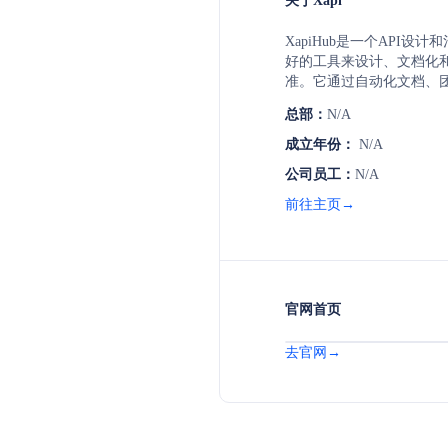
关于Xapi
XapiHub是一个API设
好的工具来设计、文档化和
准。它通过自动化文档、团
理功能，帮助企业加速AP
总部：
N/A
率，降低成本，并增加收
成立年份：
N/A
公司员工：
N/A
前往主页→
官网首页
去官网→