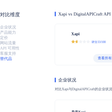
Xapi vs DigitalAPICraft API
对比维度
企业状况
产品能力
Xapi
定价
评分33/100
网站流量
API 可用性
客服支持
查看所有
替代品
企业状况
对比Xapi与DigitalAPICr