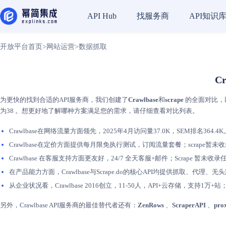
找服务商
API知识
API Hub
开放平台首页
>
网站运营
>
数据抓取
C
为更快的找到合适的API服务商，我们创建了
Crawlbase
和
scrape
的全面对比，以
为38 。想更好地了解哪种方案满足您的需求，请仔细查看对比列表。
Crawlbase在网络流量方面领先，2025年4月访问量37.0K，SEM排名364.4
Crawlbase在定价方面提供每月限免执行测试，订阅流量套餐；scrape暂
Crawlbase 在客服支持方面更友好，24/7 全天客服+邮件；Scrape 
在产品能力方面，Crawlbase与Scrape.do的核心API均提供抓取、
从企业状况看，Crawlbase 2016创立，11-50人，API+云存储，支持1万
另外，Crawlbase API服务商的最佳替代者还有：
ZenRows
、
ScraperAPI
、
prox