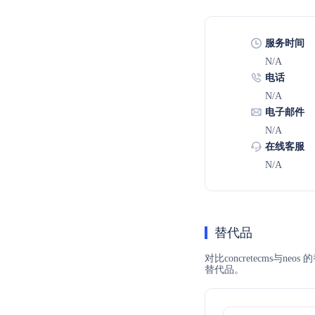
服务时间
N/A
电话
N/A
电子邮件
N/A
在线客服
N/A
替代品
对比concretecms与
替代品。