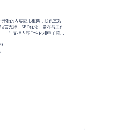
是一个开源的内容应用框架，提供直观
语言支持、SEO优化、发布与工作
，同时支持内容个性化和电子商
的内容建模、可扩展性、云操作能
rg
的支持而受到开发者和编辑者的喜
7