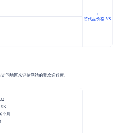
+
替代品价格 VS
排名、主访问地区来评估网站的受欢迎程度。
32
.9K
年6个月
M