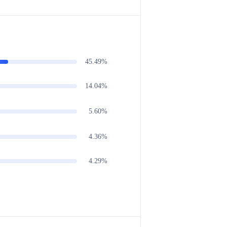
45.49%
14.04%
5.60%
4.36%
4.29%