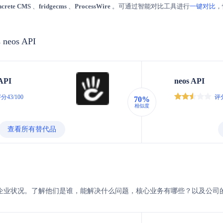
ncrete CMS
、
fridgecms
、
ProcessWire
。可通过智能对比工具进行
一键对比
，
s neos API
 API
neos API
分43/100
评分
70%
相似度
查看所有替代品
s与neos的企业状况。了解他们是谁，能解决什么问题，核心业务有哪些？以及