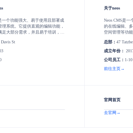
ms
关于neos
 CMS是一个功能强大、易于使用且部署成
Neos CMS
管理系统。它提供直观的编辑功能，
的在线编辑、多
满足大部分需求，并且易于培训，使
空间管理等功能
上手。系统支持强大的协作功能，包
务。它以其灵活
Davis St
总部：
47 Tatzbe
配、精细权限调整、工作流内容审
力以及快速易得
日志和版本控制。此外，它还提供严
爱。
03
成立年份：
201
性保障，包括ISO:27001认证安
0
公司员工：
1-10
和HIPAA合规托管，满足美国陆军等组
需求。
前往主页→
官网首页
去官网→