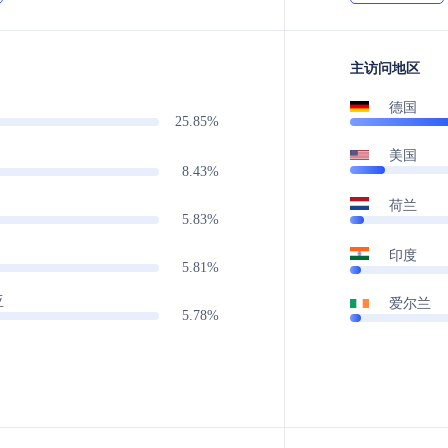
主访问地区
德国
25.85%
美国
8.43%
荷兰
5.83%
印度
5.81%
亚
爱尔兰
5.78%