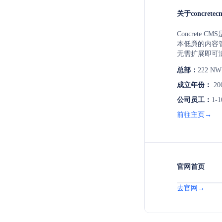
关于concretec
Concrete
本低廉的内容
无需扩展即可
编辑者能迅速
总部：
222 NW 
括角色和组分
批、全面变更
成立年份：
20
格的安全和合规
公司员工：
1-1
全、SOC 2
织的严格安全
前往主页→
官网首页
去官网→