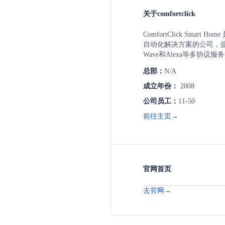
关于comfortclick
ComfortClick Smart
自动化解决方案的公司，提供K
Wave和Alexa等多协议
和设备的连接。公司产品
总部：
N/A
拥有完全可定制的图形用
志、自定义颜色、图标和
成立年份：
2008
公司员工：
11-50
前往主页→
官网首页
去官网→