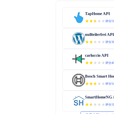
TapHome API
★★★★★
★★★★★
评分51
nullteilerfrei API
★★★★★
★★★★★
评分38
carluccio API
★★★★★
★★★★★
评分40
Bosch Smart Ho
★★★★★
★★★★★
评分54
SmartHomeNG 
★★★★★
★★★★★
评分31