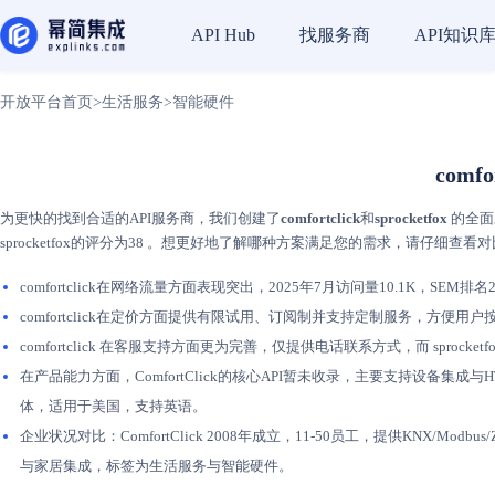
找服务商
API知识
API Hub
开放平台首页
>
生活服务
>
智能硬件
comfo
为更快的找到合适的API服务商，我们创建了
comfortclick
和
sprocketfox
的全面
sprocketfox的评分为38 。想更好地了解哪种方案满足您的需求，请仔细查看
comfortclick在网络流量方面表现突出，2025年7月访问量10.1K，SEM排名2
comfortclick在定价方面提供有限试用、订阅制并支持定制服务，方便用户
comfortclick 在客服支持方面更为完善，仅提供电话联系方式，而 spro
在产品能力方面，ComfortClick的核心API暂未收录，主要支持设备集成
体，适用于美国，支持英语。
企业状况对比：ComfortClick 2008年成立，11-50员工，提供KNX/M
与家居集成，标签为生活服务与智能硬件。